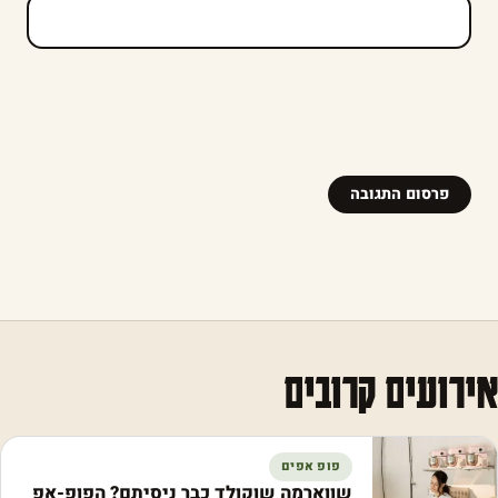
אירועים קרובים
פופ אפים
שווארמה שוקולד כבר ניסיתם? הפופ-אפ