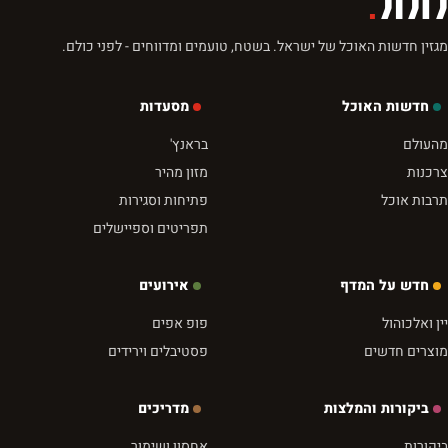
לזלול
.
מגזין חדשות האוכל של ישראל. בשטח, טועמים ומדווחים - לפני כולם.
חדשות האוכל
מסעדות
מהעולם
בראנץ'
צרכנות
מזון מהיר
תרבות אוכל
פתיחות וסגירות
תפריטים וספיישלים
חדש על המדף
אירועים
יין ואלכוהול
פופ אפים
מוצרים חדשים
פסטיבלים וירידים
ביקורות והמלצות
מדריכים
ביקורות
אחסון ושימור