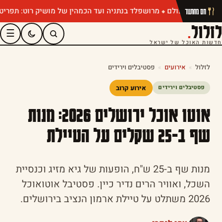
מרושפלד בנתניה ועד הכמהין של מושיק רוט: תפריטי קיץ שחיי
חם מהתנור
לזלול
.
☰
חדשות האוכל של ישראל
לזלול
»
אירועים
»
פסטיבלים וירידים
אירוע קרוב
פסטיבלים וירידים
אוטו אוכל ירושלים 2026: מנות
שף ב-25 שקלים על הטיילת
מנות שף ב-25 ש"ח, הופעות של גיא מזיג וכנסיית
השכל, ואוויר הרים נדיר כיין. פסטיבל אוטואוכל
2026 משתלט על טיילת ארמון הנציב בירושלים.