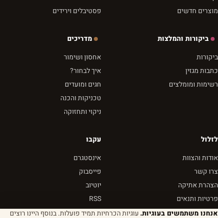
מוצרים חדשים
פסטיבלים וירידים
ביקורות והמלצות
מדריכים
ביקורות
אחסון ושימור
כתבות מגזין
איך לבחור?
רשימות ומומלצים
חגים ומועדים
טכניקות והכנה
ניקוי ותחזוקה
לזלול
עקבו
אודות והצוות
אינסטגרם
צרו קשר
פייסבוק
הצהרת אתיקה
יוטיוב
פרטיות ותנאים
RSS
אנחנו משתמשים בעוגיות.
עוגיות הכרחיות תמיד פועלות. בנוסף היינו רוצים