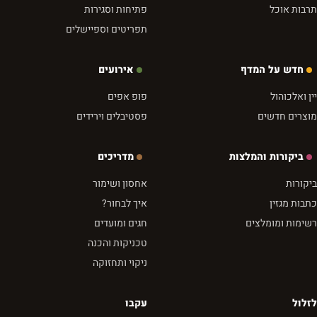
תרבות אוכל
פתיחות וסגירות
תפריטים וספיישלים
חדש על המדף
אירועים
יין ואלכוהול
פופ אפים
מוצרים חדשים
פסטיבלים וירידים
ביקורות והמלצות
מדריכים
ביקורות
אחסון ושימור
כתבות מגזין
איך לבחור?
רשימות ומומלצים
חגים ומועדים
טכניקות והכנה
ניקוי ותחזוקה
לזלול
עקבו