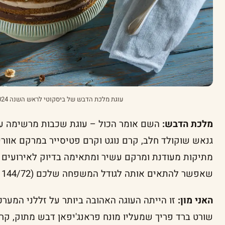
עוגת מלכת הדבש של ביסקוטי לראש השנה 2024 | צילום: בועז לביא
מלכת הדבש:
השם אומר הכול – עוגת שכבות מרשימה ע
גנאש שוקולד חלב, קרם נוגט וקרם פטיסייר במרקם אווריר
מתיקות מעודנת ומרקם עשיר ומתאימה בדיוק לאירועים חג
שאפשר להתאים אותה לגודל המשפחה שלכם (144/72 ₪).
האני מון:
זו הייתה העוגה האהובה ביותר על זללני המערכ
שורט ברד פריך שמעליו מונח פראנג'יפאן דבש מתוק, קרם 