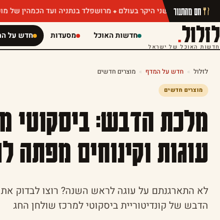
חם מהתנור
מרושפלד בנתניה ועד הכמהין של מושיק רוט: תפריטי ק
לזלול
.
חדשות האוכל
מסעדות
חדש על המ
חדשות האוכל של ישראל
לזלול
»
חדש על המדף
»
מוצרים חדשים
מוצרים חדשים
מלכת הדבש: ביסקוטי מצ
עוגות וקינוחים מפתה 
לא התארגנתם על עוגה לראש השנה? רוצו לבדוק את ק
הדבש של קונדיטוריית ביסקוטי למרכז שולחן החג