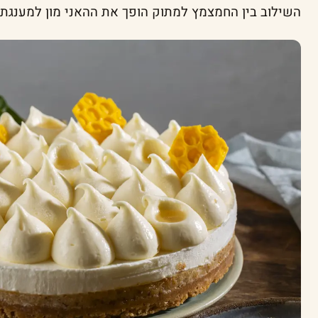
השילוב בין החמצמץ למתוק הופך את ההאני מון למענגת במיוחד (2