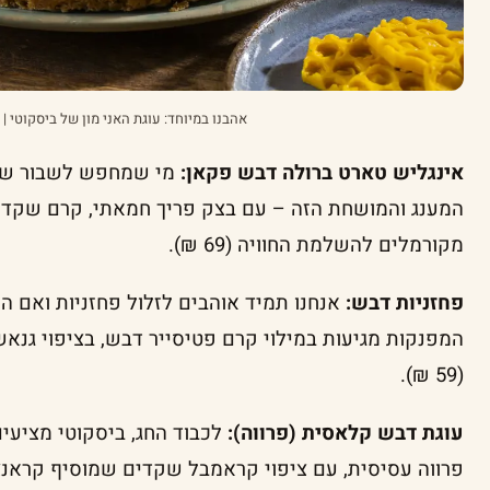
אהבנו במיוחד: עוגת האני מון של ביסקוטי | 
אינגליש טארט ברולה דבש פקאן:
מי שמחפש לשבור שגר
המענג והמושחת הזה – עם בצק פריך חמאתי, קרם שקדי
מקורמלים להשלמת החוויה (69 ₪).
פחזניות דבש:
אנחנו תמיד אוהבים לזלול פחזניות ואם ה
המפנקות מגיעות במילוי קרם פטיסייר דבש, בציפוי גנאש
(59 ₪).
עוגת דבש קלאסית (פרווה):
לכבוד החג, ביסקוטי מציעי