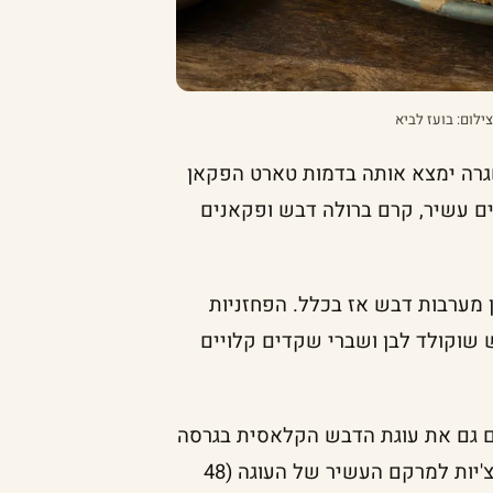
צילום: בועז לביא
ה ימצא אותה בדמות טארט הפקאן
ם עשיר, קרם ברולה דבש ופקאנים
ן מערבות דבש אז בכלל. הפחזניות
 שוקולד לבן ושברי שקדים קלויים
ם גם את עוגת הדבש הקלאסית בגרסה
פרווה עסיסית, עם ציפוי קראמבל שקדים שמוסיף קראנצ'יות למרקם העשיר של העוגה (48