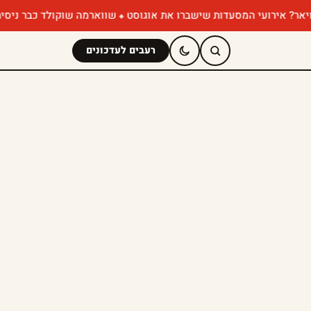
עדות שישברו את אוגוסט
שווארמה שוקולד כבר ניסיתם? הפופ-אפ הכי ו
רעבים לעדכונים