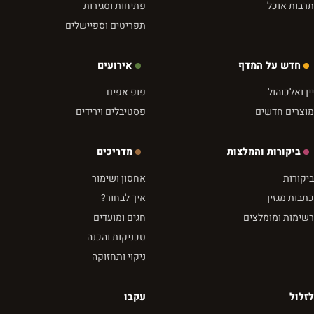
תרבות אוכל
פתיחות וסגירות
תפריטים וספיישלים
חדש על המדף
אירועים
יין ואלכוהול
פופ אפים
מוצרים חדשים
פסטיבלים וירידים
ביקורות והמלצות
מדריכים
ביקורות
אחסון ושימור
כתבות מגזין
איך לבחור?
רשימות ומומלצים
חגים ומועדים
טכניקות והכנה
ניקוי ותחזוקה
לזלול
עקבו