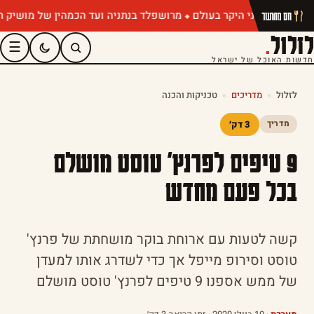
מרושפלד בנתניה ועד הכמהין של מושיק רוט: תפ
חם מהתנור
לזלול
.
☰
חדשות האוכל של ישראל
לזלול
»
מדריכים
»
טכניקות והכנה
3 דק׳
מדריך
9 טיפים לפרנץ' טוסט מושלם
בכל פעם מחדש
קשה לטעות עם ארוחת בוקר מושחתת של פרנץ'
טוסט וסירופ מייפל אך כדי לשדרג אותו למעדן
של ממש אספנו 9 טיפים לפרנץ' טוסט מושלם