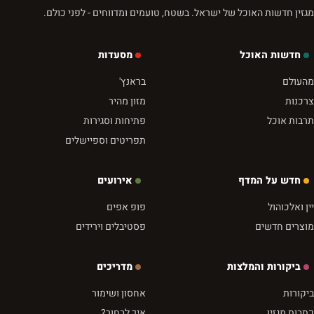
מגזין חדשות האוכל של ישראל. בשטח, טועמים ומדווחים - לפני כולם.
חדשות האוכל
מסעדות
מהעולם
בראנץ'
צרכנות
מזון מהיר
תרבות אוכל
פתיחות וסגירות
תפריטים וספיישלים
חדש על המדף
אירועים
יין ואלכוהול
פופ אפים
מוצרים חדשים
פסטיבלים וירידים
ביקורות והמלצות
מדריכים
ביקורות
אחסון ושימור
כתבות מגזין
איך לבחור?