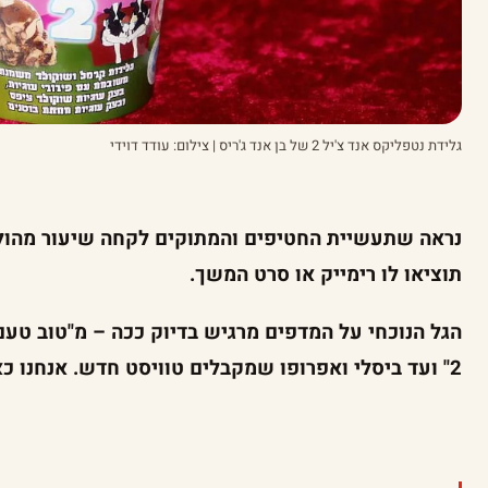
גלידת נטפליקס אנד צ'יל 2 של בן אנד ג'ריס | צילום: עודד דוידי
נראה שתעשיית החטיפים והמתוקים לקחה שיעור מהולי
תוציאו לו רימייק או סרט המשך.
הגל הנוכחי על המדפים מרגיש בדיוק ככה – מ"טוב טעם"
2" ועד ביסלי ואפרופו שמקבלים טוויסט חדש. אנחנו כאן כדי לעשות לכם סדר בבלאגן.