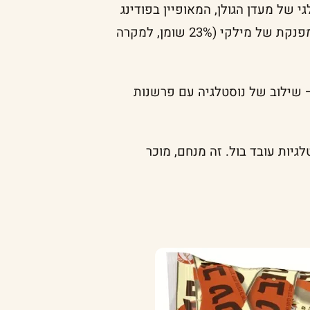
 של מעדן הגולן, המאופיין בפודינג
סמיך, עשיר ושוקולדי במיוחד, עם הקצפת האייקונית והמפנקת של מילקי (23% שומן, למקרה
חברה, המהלך הזה רוכב על טרנד ה-"Newstalgic" – שילוב של נוסטלגיה עם פרשנות
יות עובד בול. זה מנחם, מוכר