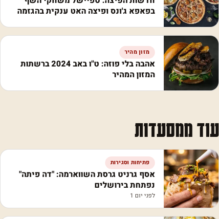
חדשות הפיצה: ספיישל משחקי השף
בפאפא ג'ונס ופיצה האט ענקית בהגזמה
מזון מהיר
אהבה בלי פוזה: ט"ו באב 2024 ברשתות
המזון המהיר
עוד ממסעדות
פתיחות וסגירות
אסף גרניט גרסת השווארמה: "דה פיתה"
נפתחת בירושלים
לפני יום 1