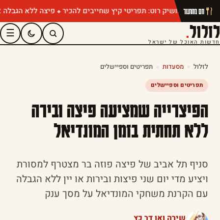
ין של מושיק רוט: תפריטי קיץ שחייבים להכיר
פיצה ללא הגבלה או ג'
חם מהתנור
לזלול
.
☰
חדשות האוכל של ישראל
לזלול
»
מסעדות
»
תפריטים וספיישלים
תפריטים וספיישלים
הפיצרייה שמציעה פיצה ובירה
ללא תחתית בזמן המונדיאל
סניף תל אביב של פיצה פוזה בר מצטרף למסורת
ויציע מדי יום שני פיצות ובירות או יין ללא הגבלה
עם הקרנת משחקי המונדיאל על מסך ענק
שירה ואן דר כץ