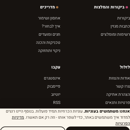
ביקורות והמלצות
מדריכים
ביקורות
אחסון ושימור
כתבות מגזין
איך לבחור?
רשימות ומומלצים
חגים ומועדים
טכניקות והכנה
ניקוי ותחזוקה
לזלול
עקבו
אודות והצוות
אינסטגרם
צרו קשר
פייסבוק
הצהרת אתיקה
יוטיוב
פרטיות ותנאים
RSS
אנחנו משתמשים בעוגיות.
עוגיות הכרחיות תמיד פועלות. בנוסף היינו רוצים
למדוד איך משתמשים באתר, כדי לשפר אותו - וזה רק אם תאשרו.
מדיניות
הפרטיות
© 2026 לזלול - מגזין שבא לאכול
הגדרות עוגיות
נבנה מהר. נטען מהר. טעים תמיד.