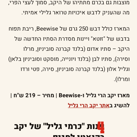
מוצבות גם בכרם מתתיהו של היקב, סמוך לעצי הפרי,
מה שהעניק לדבש איכויות טרואר גלילי אמיתי.
המארז כולל דבש 250 גרם של Beewise, ריבת תפוח
בדבש של "זוטא" ויינות מסדרת הסתיו החדשה של
היקב – סתיו אדום (בלנד קברנה סוביניון, מרלו
וסירה), סתיו לבן (בלנד ויונייה, מוסקט וסוביניון בלאן)
וגליל אלון (בלנד קברנה סוביניון, סירה, פטי ורדו
ומרלו).
מארז יקב הרי גליל ו-Beewise | מחיר – 219 ש"ח |
להשיג ב
אתר יקב הרי גליל
יינות "כרמי גליל" של יקב