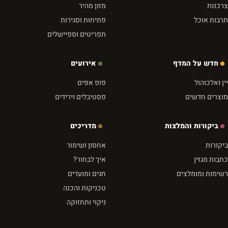
צרכנות
מזון מהיר
תרבות אוכל
פתיחות וסגירות
תפריטים וספיישלים
חדש על המדף
אירועים
יין ואלכוהול
פופ אפים
מוצרים חדשים
פסטיבלים וירידים
ביקורות והמלצות
מדריכים
ביקורות
אחסון ושימור
כתבות מגזין
איך לבחור?
רשימות ומומלצים
חגים ומועדים
טכניקות והכנה
ניקוי ותחזוקה