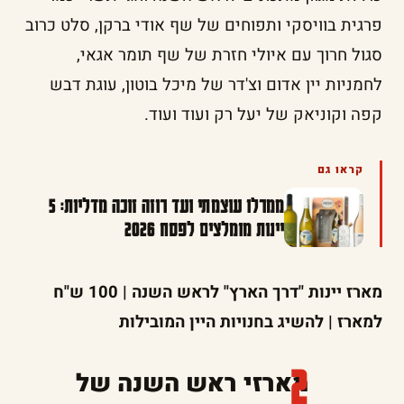
פרגית בוויסקי ותפוחים של שף אודי ברקן, סלט כרוב
סגול חרוך עם איולי חזרת של שף תומר אגאי,
לחמניות יין אדום וצ'דר של מיכל בוטון, עוגת דבש
קפה וקוניאק של יעל רק ועוד ועוד.
קראו גם
ממרלו עוצמתי ועד רוזה זוכה מדליות: 5
יינות מומלצים לפסח 2026
מארז יינות "דרך הארץ" לראש השנה | 100 ש"ח
למארז | להשיג בחנויות היין המובילות
מארזי ראש השנה של