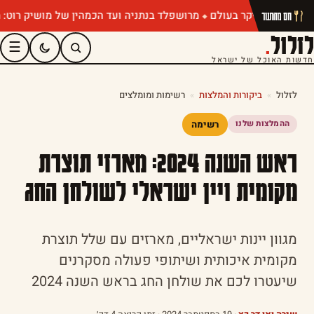
מרושפלד בנתניה ועד הכמהין של מושיק רוט: תפריטי קי
חם מהתנור
לזלול
.
☰
חדשות האוכל של ישראל
לזלול
»
ביקורות והמלצות
»
רשימות ומומלצים
רשימה
ההמלצות שלנו
ראש השנה 2024: מארזי תוצרת
מקומית ויין ישראלי לשולחן החג
מגוון יינות ישראליים, מארזים עם שלל תוצרת
מקומית איכותית ושיתופי פעולה מסקרנים
שיעטרו לכם את שולחן החג בראש השנה 2024