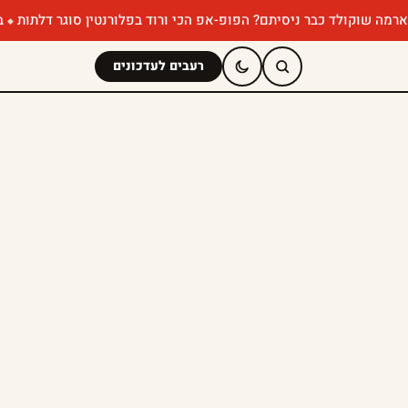
ד כבר ניסיתם? הפופ-אפ הכי ורוד בפלורנטין סוגר דלתות
במבה מאנצ' 
רעבים לעדכונים