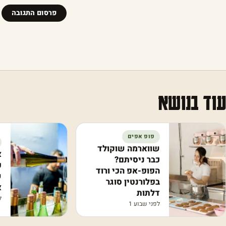
עוד בנושא
פופ אפים
שווארמה שוקולד
א
כבר ניסיתם?
פ
הפופ-אפ הכי ורוד
ש
בפלורנטין סוגר
א
דלתות
לפ
לפני שבוע 1