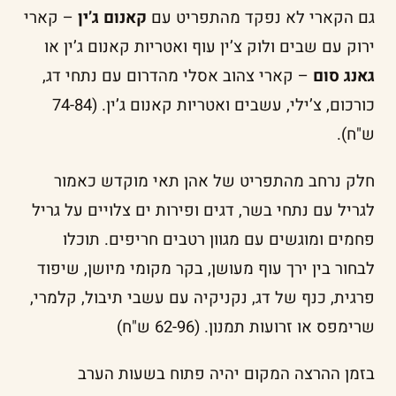
גם הקארי לא נפקד מהתפריט עם
קאנום ג’ין
– קארי
ירוק עם שבים ולוק צ’ין עוף ואטריות קאנום ג’ין או
גאנג סום
– קארי צהוב אסלי מהדרום עם נתחי דג,
כורכום, צ’ילי, עשבים ואטריות קאנום ג’ין. (74-84
ש"ח).
חלק נרחב מהתפריט של אהן תאי מוקדש כאמור
לגריל עם נתחי בשר, דגים ופירות ים צלויים על גריל
פחמים ומוגשים עם מגוון רטבים חריפים. תוכלו
לבחור בין ירך עוף מעושן, בקר מקומי מיושן, שיפוד
פרגית, כנף של דג, נקניקיה עם עשבי תיבול, קלמרי,
שרימפס או זרועות תמנון. (62-96 ש"ח)
בזמן ההרצה המקום יהיה פתוח בשעות הערב