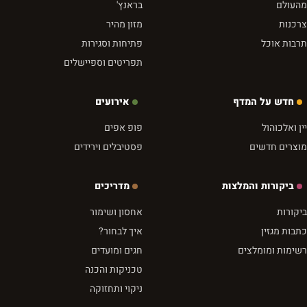
מהעולם
בראנץ'
צרכנות
מזון מהיר
תרבות אוכל
פתיחות וסגירות
תפריטים וספיישלים
חדש על המדף
אירועים
יין ואלכוהול
פופ אפים
מוצרים חדשים
פסטיבלים וירידים
ביקורות והמלצות
מדריכים
ביקורות
אחסון ושימור
כתבות מגזין
איך לבחור?
רשימות ומומלצים
חגים ומועדים
טכניקות והכנה
ניקוי ותחזוקה