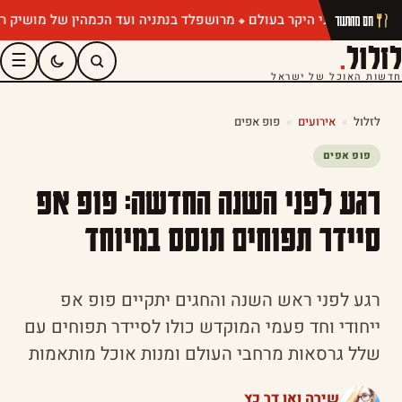
מרושפלד בנתניה ועד הכמהין של מושיק רוט: תפר
חם מהתנור
לזלול
.
☰
חדשות האוכל של ישראל
לזלול
»
אירועים
»
פופ אפים
פופ אפים
רגע לפני השנה החדשה: פופ אפ
סיידר תפוחים תוסס במיוחד
רגע לפני ראש השנה והחגים יתקיים פופ אפ
ייחודי וחד פעמי המוקדש כולו לסיידר תפוחים עם
שלל גרסאות מרחבי העולם ומנות אוכל מותאמות
שירה ואן דר כץ