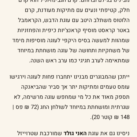
מבינינו בגילם וברוחם. קרם הגבינה-וניל הוא קרם
חלק, קטיפתי ונעים עם מתיקות מעודנת, קרם
הלוטוס משתלב היטב עם עוגת הדבש, הקראמבל
באטר קראסט מוסיף קראנצ'יות כיפית והפחזניות
שמהוות למעשה בסיס היקפי לעוגה מוסיפות מימד
של משחקיות ותחושה של עוגה מושחתת במיוחד
שמתאימה לערב חגיגי כמו ערב ראש השנה.
ייתכן שהמבוגרים מבנינו יתחברו פחות לעוגה וירגישו
עומס טעמים ומתיקות יתר אך סביר שהביאנקה
תספק מאוד את כל מי שמחפש עוגה מרשימה, לא
שגרתית ומושחתת במיוחד לשולחן החג (72 ₪ פס |
148 ₪ קוטר 20).
ניסינו גם את עוגת
האני גולד
שמורכבת שטרוייזל