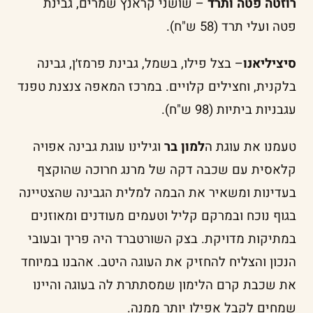
רוזטה פטה ותרד
– שושני קראנץ שמרים, גבינת
פטה ועלי תרד (58 ש"ח).
סיציליאנו
– בצל פילו, בשמל, גבינת פרמז׳ן, גבינה
בלקנית, וחצילים קלויים. במרכז המאפה צנצנת טפנד
עגבניות ביתיות (98 ש"ח).
טעמנו את עוגת ה
למון בר
וגילינו עוגת גבינה אפויה
קלאסית עם שכבה דקה של מרנג חרוכה שהוקצף
בעדינות ומשאיר את הבמה למלית הגבינה שהצטיינה
בגוף נוכח ובמרקם קליל וטעמים מעודנים ומאוזנים
במתיקות מדויקת. בצק השורטברד היה פריך ובעובי
הנכון והצליח להחזיק את העוגה היטב. אהבנו במיוחד
את שכבת קרם הלימון שמסתתרת לה בעוגה והיינו
שמחים לקבל אפילו יותר ממנה.