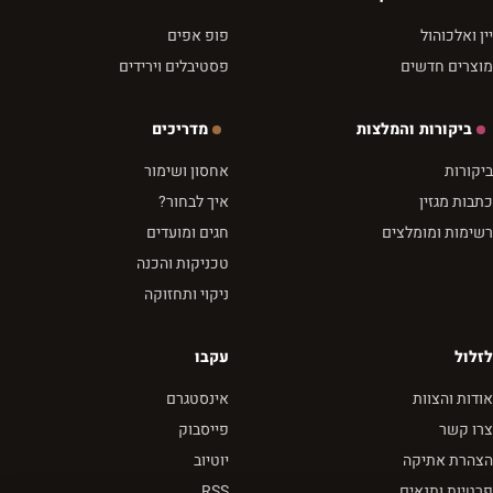
יין ואלכוהול
פופ אפים
מוצרים חדשים
פסטיבלים וירידים
ביקורות והמלצות
מדריכים
ביקורות
אחסון ושימור
כתבות מגזין
איך לבחור?
רשימות ומומלצים
חגים ומועדים
טכניקות והכנה
ניקוי ותחזוקה
לזלול
עקבו
אודות והצוות
אינסטגרם
צרו קשר
פייסבוק
הצהרת אתיקה
יוטיוב
פרטיות ותנאים
RSS