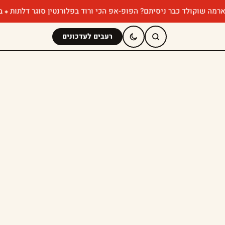
 כבר ניסיתם? הפופ-אפ הכי ורוד בפלורנטין סוגר דלתות
במבה מאנצ' 
רעבים לעדכונים