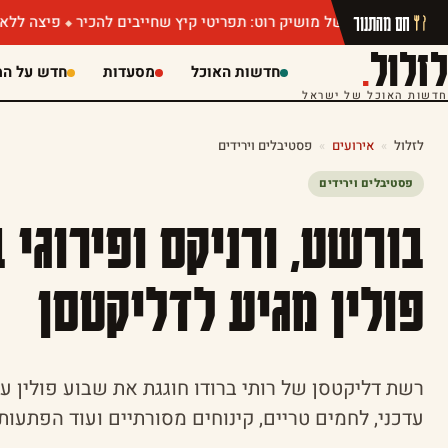
חם מהתנור
הין של מושיק רוט: תפריטי קיץ שחייבים להכיר
פיצה ללא הגבלה או ג
לזלול
.
חדשות האוכל
מסעדות
חדש על המ
חדשות האוכל של ישראל
לזלול
»
אירועים
»
פסטיבלים וירידים
פסטיבלים וירידים
בורשט, ורניקס ופירוגי 
פולין מגיע לדליקטסן
רשת דליקטסן של רותי ברודו חוגגת את שבוע פולין 
עדכני, לחמים טריים, קינוחים מסורתיים ועוד הפתעות