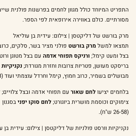
התפריט המיוחד כולל מגוון לחמים בפרשנות פולנית שיימכ
מסורתיים. כולם באווירה אירופאית לפי הספר.
מרק בורשט של דליקטסן | צילום: עידית בן עוליאל
תמצאו למשל
מרק בורשט
פולני מציר בשר, סלקים, כרוב,
בצל ומעט קימל;
ורניקס תפוחי אדמה
עם בצל מטוגן ורוט
בריסקט מעושן, פטריות צרובות וחזרת מגורדת;
נקניקיות 
מבושלים בשמיר, כרוב חמוץ, קימל וחרדל עוצמתי ועוד (38-58 ש"ח).
בלחמים יציעו
לחם שאור
עם תפוחי אדמה ובצל צלויים;
ל
צימוקים וכוסמת מושרית ביוגורט;
לחם סוקו יפני
בסגנון 
(26-58 ש"ח).
נקניקיות וורסט פולניות של דליקטסן | צילום: עידית בן ע