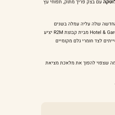
וטקה
עם בצק פריך מתוק, תפוחי עץ
החדשה שלה עליה עמלה בשנים
האחרונות. במסעדת R48 החדשה במלון הבוטיק Hotel & Garden R48 מבית קבוצת R2M יציע
ייתים לצד חומרי גלם מקומיים
 עתה 9 שולחנות בלבד, מה שצפוי להפוך את מלאכת מציאת