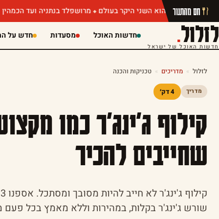
חם מהתנור
מרושפלד בנתניה ועד הכמהין של מושיק ר
לזלול
.
חדשות האוכל
מסעדות
חדש על המ
חדשות האוכל של ישראל
לזלול
»
מדריכים
»
טכניקות והכנה
4 דק׳
מדריך
שחייבים להכיר
ק
שורש ג'ינג'ר בקלות, במהירות וללא מאמץ בכל פעם 