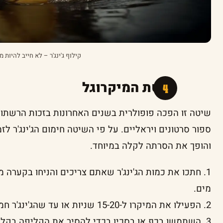
קילוף ג'ינג'ר – לא חייב להיות מ
שיטת המיקרוגל
שיטה זו הפכה פופולרית בשנים האחרונות בזכות הרשתו
ספור סרטונים ויראליים. על פי השיטה חימום הג'ינג'ר 
והופך את הסרתה לקלה במיוחד.
1. חתכו את כמות הג'ינג'ר שאתם צריכים והניחו בקער
מים.
2. הפעילו את המיקרו ל-15-20 שניות או עד שהג'ינג'ר חמים ורך.
3. השתמשו בכף או בסכין בכדי להסיר את הקליפה בקלות.