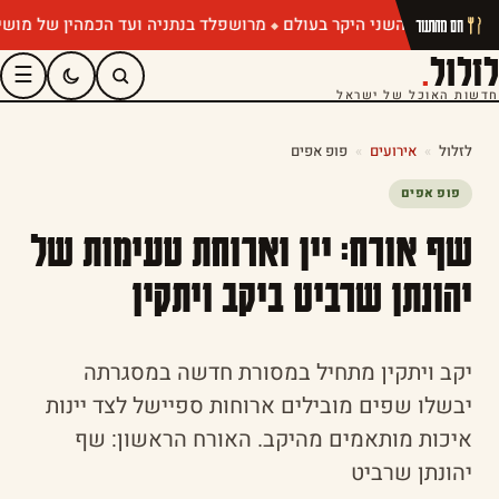
מרושפלד בנתניה ועד הכמהין של מושיק רוט
חם מהתנור
לזלול
.
☰
חדשות האוכל של ישראל
לזלול
»
אירועים
»
פופ אפים
פופ אפים
שף אורח: יין וארוחת טעימות של
יהונתן שרביט ביקב ויתקין
יקב ויתקין מתחיל במסורת חדשה במסגרתה
יבשלו שפים מובילים ארוחות ספיישל לצד יינות
איכות מותאמים מהיקב. האורח הראשון: שף
יהונתן שרביט