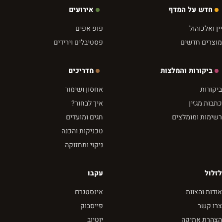
חדש על המדף
אירועים
יין ואלכוהול
פופ אפים
מוצרים חדשים
פסטיבלים וירידים
ביקורות והמלצות
מדריכים
ביקורות
אחסון ושימור
כתבות מגזין
איך לבחור?
רשימות ומומלצים
חגים ומועדים
טכניקות והכנה
ניקוי ותחזוקה
לזלול
עקבו
אודות והצוות
אינסטגרם
צרו קשר
פייסבוק
הצהרת אתיקה
יוטיוב