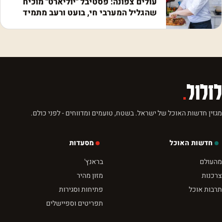
עולים צפונה: פסטיבל "יוליארט" מוכיח
שהגליל המערבי חי, בועט ורעב מתמיד
לזלול
.
מגזין חדשות האוכל של ישראל. בשטח, טועמים ומדווחים - לפני כולם.
חדשות האוכל
מסעדות
מהעולם
בראנץ'
צרכנות
מזון מהיר
תרבות אוכל
פתיחות וסגירות
תפריטים וספיישלים