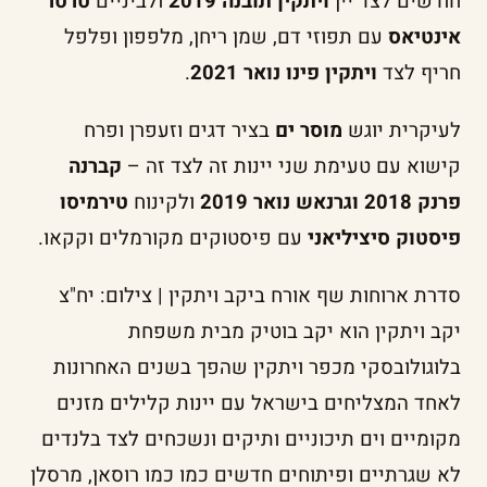
חודשים לצד יין
ויתקין תובנה 2019
ולביניים
טרטר
אינטיאס
עם תפוזי דם, שמן ריחן, מלפפון ופלפל
חריף לצד
ויתקין פינו נואר 2021
.
לעיקרית יוגש
מוסר ים
בציר דגים וזעפרן ופרח
קישוא עם טעימת שני יינות זה לצד זה –
קברנה
פרנק 2018 וגרנאש נואר 2019
ולקינוח
טירמיסו
פיסטוק סיציליאני
עם פיסטוקים מקורמלים וקקאו.
סדרת ארוחות שף אורח ביקב ויתקין | צילום: יח"צ
יקב ויתקין הוא יקב בוטיק מבית משפחת
בלוגולובסקי מכפר ויתקין שהפך בשנים האחרונות
לאחד המצליחים בישראל עם יינות קלילים מזנים
מקומיים וים תיכוניים ותיקים ונשכחים לצד בלנדים
לא שגרתיים ופיתוחים חדשים כמו כמו רוסאן, מרסלן