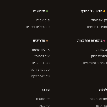
חדש על המדף
אירועים
יין ואלכוהול
פופ אפים
מוצרים חדשים
פסטיבלים וירידים
ביקורות והמלצות
מדריכים
ביקורות
אחסון ושימור
כתבות מגזין
איך לבחור?
רשימות ומומלצים
חגים ומועדים
טכניקות והכנה
ניקוי ותחזוקה
לזלול
עקבו
אודות והצוות
אינסטגרם
צרו קשר
פייסבוק