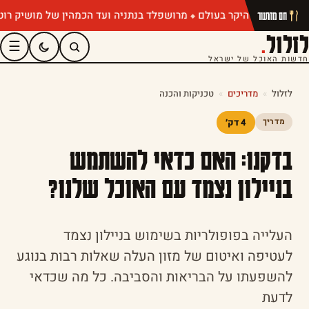
מרושפלד בנתניה ועד הכמהין של מושיק רוט: תפריט
חם מהתנור
לזלול
.
☰
חדשות האוכל של ישראל
לזלול
»
מדריכים
»
טכניקות והכנה
4 דק׳
מדריך
בדקנו: האם כדאי להשתמש
בניילון נצמד עם האוכל שלנו?
העלייה בפופולריות בשימוש בניילון נצמד
לעטיפה ואיטום של מזון העלה שאלות רבות בנוגע
להשפעתו על הבריאות והסביבה. כל מה שכדאי
לדעת