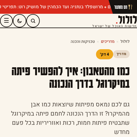
מרושפלד בנתניה ועד הכמהין של מושיק רוט: תפריטי קיץ שחייבים
חם מהתנור
לזלול
.
☰
חדשות האוכל של ישראל
לזלול
»
מדריכים
»
טכניקות והכנה
4 דק׳
מדריך
כמו מהטאבון: איך להפשיר פיתה
במיקרוגל בדרך הנכונה
גם לכם נמאס מפיתות שיוצאות כמו אבן
מהמיקרו? זו הדרך הנכונה לחמם פיתה במיקרוגל
שתבטיח פיתות חמות, רכות ואווריריות בכל פעם
מחדש