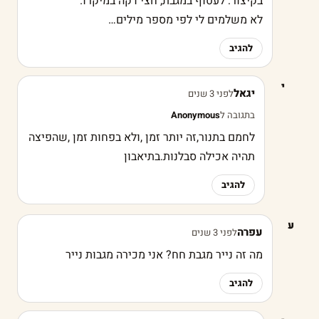
בקיצור: לעטוף במגבת, חצי דקה במיקרו.
לא משלמים לי לפי מספר מילים…
להגיב
י
יגאל
לפני 3 שנים
בתגובה ל
Anonymous
לחמם בתנור,זה יותר זמן ,ולא בפחות זמן ,שהפיצה
תהיה אכילה סבלנות.בתיאבון
להגיב
ע
עפרה
לפני 3 שנים
מה זה נייר מגבת חח? אני מכירה מגבות נייר
להגיב