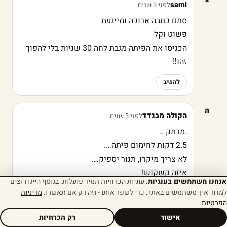
sami
לפני 3 שנים
סתם כתבה ארוכה ומייגעת
פשוט וקל
הכניסו את הפיתה מגבת לחה 30 שניות בלי להפוך
זהו‼️
להגיב
ה
הקולה מבגדד
לפני 3 שנים
.מרתק ..
2.5 דקות לחימום פיתה….
לא צריך מיקרו, תנור יספיק….
איזה קשקוש!
אנחנו משתמשים בעוגיות.
עוגיות הכרחיות תמיד פועלות. בנוסף היינו רוצים
למדוד איך משתמשים באתר, כדי לשפר אותו - וזה רק אם תאשרו.
מדיניות
להגיב
הפרטיות
אישור
רק הכרחיות
A
Anonymous
לפני 3 שנים