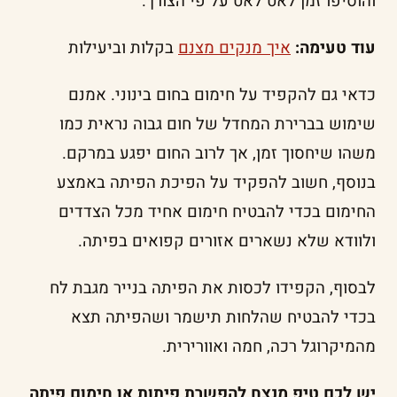
והוסיפו זמן לאט לאט על פי הצורך.
עוד טעימה:
איך מנקים מצנם
בקלות וביעילות
כדאי גם להקפיד על חימום בחום בינוני. אמנם
שימוש בברירת המחדל של חום גבוה נראית כמו
משהו שיחסוך זמן, אך לרוב החום יפגע במרקם.
בנוסף, חשוב להפקיד על הפיכת הפיתה באמצע
החימום בכדי להבטיח חימום אחיד מכל הצדדים
ולוודא שלא נשארים אזורים קפואים בפיתה.
לבסוף, הקפידו לכסות את הפיתה בנייר מגבת לח
בכדי להבטיח שהלחות תישמר ושהפיתה תצא
מהמיקרוגל רכה, חמה ואוורירית.
יש לכם טיפ מנצח להפשרת פיתות או חימום פיתה