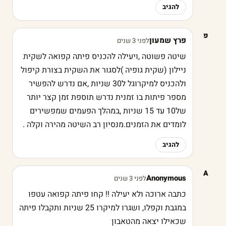
להגיב
פ
פרץ שמעון
לפני 3 שנים
שיטה פשוטה ,ויעילה להכניס פיתה קפואה לשקית
ניילון (שקית גופיה )לסגור את השקית בצורת קיפול
ולהכניס למיקרוגל ל30 שניות ,אם נדרש להפשיר
מספר פיתות בו זמנית נדרש תוספת זמן קצר יותר
של10 עד 15 שניות ,במהלך הפעמים שמפשירים
לומדים את הזמנים.מנסיון רב השיטה מהירה וקלה .
להגיב
A
Anonymous
לפני 3 שנים
כתבה ארוכה ולא יעילה !! קחו פיתה קפואה עטפו
במגבת וקפלו, ושגרו למיקרו 25 שניות ותקבלו פיתה
שכאילו יצאה מהטאבון