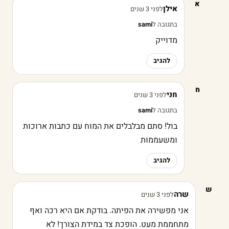
א
אילן
לפני 3 שנים
בתגובה ל
sami
מדוייק
להגיב
ח
חני
לפני 3 שנים
בתגובה ל
sami
בול! סתם מבלבלים את המוח עם כתבות ארוכות
ומשעממות
להגיב
ש
שרה
לפני 3 שנים
אני מפשירה את הפיתה. בודקת אם היא רכה ואף
מתחממת מעט. הופכת צד במידת הצורך! לא