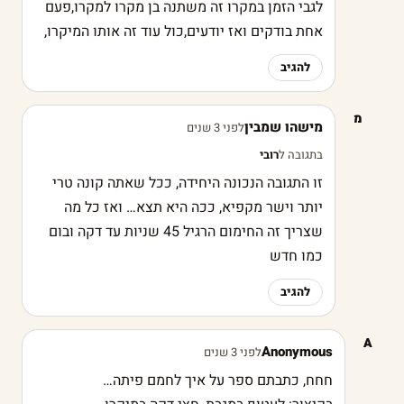
לגבי הזמן במקרו זה משתנה בן מקרו למקרו,פעם
אחת בודקים ואז יודעים,כול עוד זה אותו המיקרו,
להגיב
מ
מישהו שמבין
לפני 3 שנים
בתגובה ל
רובי
זו התגובה הנכונה היחידה, ככל שאתה קונה טרי
יותר וישר מקפיא, ככה היא תצא… ואז כל מה
שצריך זה החימום הרגיל 45 שניות עד דקה ובום
כמו חדש
להגיב
A
Anonymous
לפני 3 שנים
חחח, כתבתם ספר על איך לחמם פיתה…