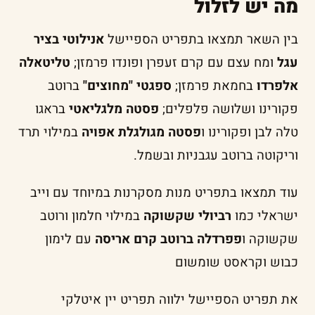
מה יש לזלול
בין השאר תמצאו בתפריט הספיישל
אנילוטי בציר
עגל
ומח עצם עם קרם זעפרן ופונדו פרמזן;
טליטאלה
אלפרדו
בחמאת פרמזן;
ספגטי "מחוצים"
ברוטב
פקורינו ושלושה פלפלים;
פסטה מלגליאטי
בראגו
טלה לבן ופקורינו ו
פסטה מגולגלת אפויה
במילוי תרד
וריקוטה ברוטב עגבניות ובשמל.
עוד תמצאו בתפריט מנות מסקרנות במיוחד עם וייב
ישראלי כמו
רביולי שקשוקה
במילוי חלמון ורוטב
שקשוקה ו
פפרדלה ברוטב קרם אריסה
עם לימון
כבוש וקראסט שומשום
את תפריט הספיישל ילווה תפריט יין איטלקי