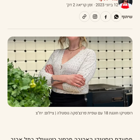
12 ביוני 2023
· זמן קריאה 2 דק׳
שיתוף
רוסטיקו חוגגת 18 עם שפית פרנצ'סקה גוסטלה | צילום: יח"צ
מסעדת רוסטיקו האהובה מרחוב רוטשילד בתל אביב