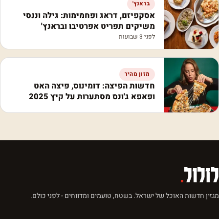
בראנץ'
אסקפיזם, דראג ופחמימות: גילה וננסי
משיקים תפריט אפרטיבו ובראנץ'
לפני 3 שבועות
מזון מהיר
חדשות הפיצה: דומינוס, פיצה האט
ופאפא ג'ונס מסתערות על קיץ 2025
לזלול
.
מגזין חדשות האוכל של ישראל. בשטח, טועמים ומדווחים - לפני כולם.