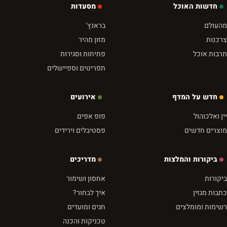
חדשות האוכל
מסעדות
מהעולם
בראנץ'
צרכנות
מזון מהיר
תרבות אוכל
פתיחות וסגירות
תפריטים וספיישלים
חדש על המדף
אירועים
יין ואלכוהול
פופ אפים
מוצרים חדשים
פסטיבלים וירידים
ביקורות והמלצות
מדריכים
ביקורות
אחסון ושימור
כתבות מגזין
איך לבחור?
רשימות ומומלצים
חגים ומועדים
טכניקות והכנה