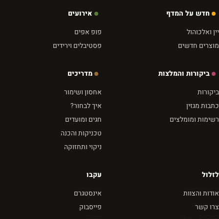
חדש על המדף
אירועים
יין ואלכוהול
פופ אפים
מוצרים חדשים
פסטיבלים וירידים
ביקורות והמלצות
מדריכים
ביקורות
אחסון ושימור
כתבות מגזין
איך לבחור?
רשימות ומומלצים
חגים ומועדים
טכניקות והכנה
ניקוי ותחזוקה
לזלול
עקבו
אודות והצוות
אינסטגרם
צרו קשר
פייסבוק