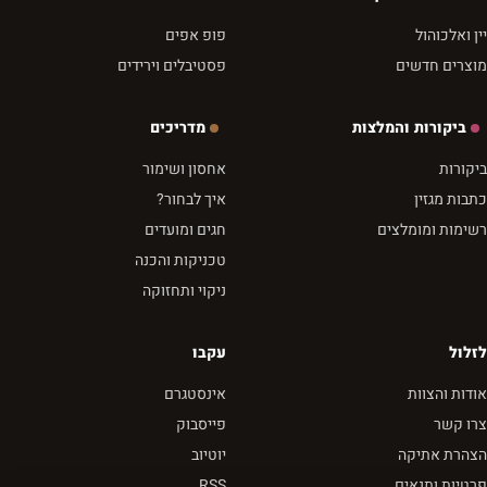
יין ואלכוהול
פופ אפים
מוצרים חדשים
פסטיבלים וירידים
ביקורות והמלצות
מדריכים
ביקורות
אחסון ושימור
כתבות מגזין
איך לבחור?
רשימות ומומלצים
חגים ומועדים
טכניקות והכנה
ניקוי ותחזוקה
לזלול
עקבו
אודות והצוות
אינסטגרם
צרו קשר
פייסבוק
הצהרת אתיקה
יוטיוב
פרטיות ותנאים
RSS