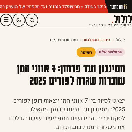
מרושפלד בנתניה ועד הכמהין של מושיק רוט: תפריטי קיץ 
חם מהתנור
לזלול
.
☰
חדשות האוכל של ישראל
לזלול
»
ביקורות והמלצות
»
רשימות ומומלצים
רשימה
ההמלצות שלנו
מסינבון ועד פרמזן: 7 אוזני המן
שוברות שגרה לפורים 2025
יצאנו לסיור בין 7 אוזני המן יוצאות דופן לפורים
2025: מסינבון ועד גבינת פרמזן, מתאילנד
לסקנדינביה. החידושים המפתיעים שישדרגו לכם
את משלוח המנות בחג הקרוב