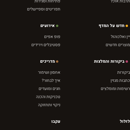
תרבות אוכל
פתיחות וסגירות
תפריטים וספיישלים
חדש על המדף
אירועים
יין ואלכוהול
פופ אפים
מוצרים חדשים
פסטיבלים וירידים
ביקורות והמלצות
מדריכים
ביקורות
אחסון ושימור
כתבות מגזין
איך לבחור?
רשימות ומומלצים
חגים ומועדים
טכניקות והכנה
ניקוי ותחזוקה
לזלול
עקבו