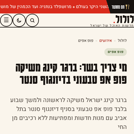
מרושפלד בנתניה ועד הכמהין של מושיק רוט
חם מהתנור
לזלול
.
☰
חדשות האוכל של ישראל
לזלול
»
אירועים
»
פופ אפים
פופ אפים
מי צריך בשר: ברגר קינג משיקה
פופ אפ טבעוני בדיזנגוף סנטר
ברגר קינג ישראל משיקה לראשונה ולמשך שבוע
בלבד פופ אפ טבעוני בסניף דיזנגוף סנטר בתל
אביב עם מנות חדשות ומפתיעות ללא רכיבים מן
החי