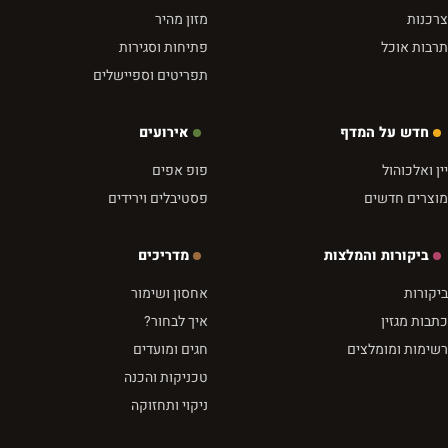
צרכנות
מזון מהיר
תרבות אוכל
פתיחות וסגירות
תפריטים וספיישלים
חדש על המדף
אירועים
יין ואלכוהול
פופ אפים
מוצרים חדשים
פסטיבלים וירידים
ביקורות והמלצות
מדריכים
ביקורות
אחסון ושימור
כתבות מגזין
איך לבחור?
רשימות ומומלצים
חגים ומועדים
טכניקות והכנה
ניקוי ותחזוקה