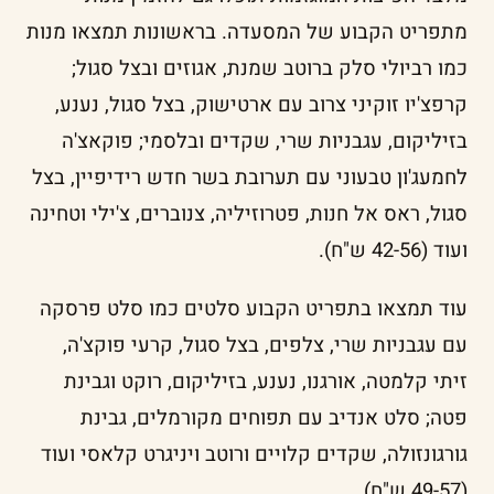
מתפריט הקבוע של המסעדה. בראשונות תמצאו מנות
כמו רביולי סלק ברוטב שמנת, אגוזים ובצל סגול;
קרפצ'יו זוקיני צרוב עם ארטישוק, בצל סגול, נענע,
בזיליקום, עגבניות שרי, שקדים ובלסמי; פוקאצ'ה
לחמעג'ון טבעוני עם תערובת בשר חדש רידיפיין, בצל
סגול, ראס אל חנות, פטרוזיליה, צנוברים, צ'ילי וטחינה
ועוד (42-56 ש"ח).
עוד תמצאו בתפריט הקבוע סלטים כמו סלט פרסקה
עם עגבניות שרי, צלפים, בצל סגול, קרעי פוקצ'ה,
זיתי קלמטה, אורגנו, נענע, בזיליקום, רוקט וגבינת
פטה; סלט אנדיב עם תפוחים מקורמלים, גבינת
גורגונזולה, שקדים קלויים ורוטב ויניגרט קלאסי ועוד
(49-57 ש"ח).