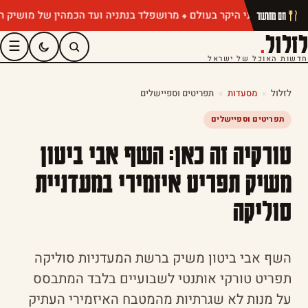
מרושפלד בנתניה ועד הכמהין של מושיק רוט: תפריטי
חם מהתנור
לזלול
.
☰
חדשות האוכל של ישראל
לזלול
»
מסעדות
»
תפריטים וספיישלים
תפריטים וספיישלים
טורקיה זה כאן: השף אבי ביטון
משיק תפריט איזמירי במעדניית
סוליקה
השף אבי ביטון משיק ברשת המעדניות סוליקה
תפריט טורקי אותנטי לשבועיים בלבד המתבסס
על מנות לא שגרתיות מהמטבח האיזמירי העתיק