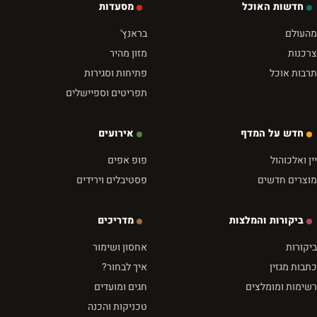
חדשות האוכל
מסעדות
מהעולם
בראנץ'
צרכנות
מזון מהיר
תרבות אוכל
פתיחות וסגירות
תפריטים וספיישלים
חדש על המדף
אירועים
יין ואלכוהול
פופ אפים
מוצרים חדשים
פסטיבלים וירידים
ביקורות והמלצות
מדריכים
ביקורות
אחסון ושימור
כתבות מגזין
איך לבחור?
רשימות ומומלצים
חגים ומועדים
טכניקות והכנה