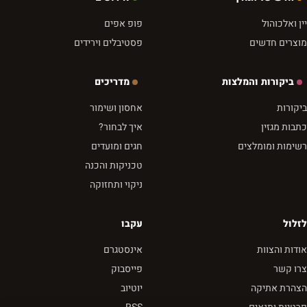
יין ואלכוהול
פופ אפים
מוצרים חדשים
פסטיבלים וירידים
ביקורות והמלצות
מדריכים
ביקורות
אחסון ושימור
כתבות מגזין
איך לבחור?
רשימות ומומלצים
חגים ומועדים
טכניקות והכנה
ניקוי ותחזוקה
לזלול
עקבו
אודות והצוות
אינסטגרם
צרו קשר
פייסבוק
הצהרת אתיקה
יוטיוב