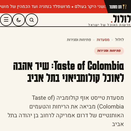
מרושפלד בנתניה ועד הכמהין של מושיק רוט:
חם מהתנור
לזלול
.
☰
חדשות האוכל של ישראל
לזלול
»
מסעדות
»
פתיחות וסגירות
פתיחות וסגירות
Taste of Colombia: שיר אהבה
לאוכל קולומביאני בתל אביב
מסעדת טייסט אוף קולומביה (Taste of
Colombia) מביאה את הריחות והטעמים
האותנטיים של דרום אמריקה לרחוב בן יהודה בתל
אביב