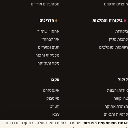
מוצרים חדשים
פסטיבלים וירידים
ביקורות והמלצות
מדריכים
ביקורות
אחסון ושימור
כתבות מגזין
איך לבחור?
רשימות ומומלצים
חגים ומועדים
טכניקות והכנה
ניקוי ותחזוקה
לזלול
עקבו
אודות והצוות
אינסטגרם
צרו קשר
פייסבוק
הצהרת אתיקה
יוטיוב
פרטיות ותנאים
RSS
אנחנו משתמשים בעוגיות.
עוגיות הכרחיות תמיד פועלות. בנוסף היינו רוצים