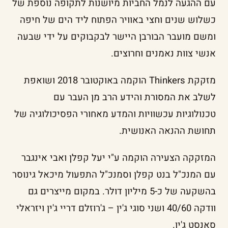
עם ההגעה לנמל החביות מיושנות לתקופה נוספת של
כשלוש שנים וחצי באוויר הפתוח ליד הים של חיפה
ומשם מועבר הבורבן היישר לבקבוקים על ידי שבעה
אנשי צוות נאמנים וחרוצים.
מזקקת Thinkers הוקמה באוקטובר 2018 ושואפת
לשלב את המסורת והידע הרב מן העבר עם
טכנולוגיות עכשוויות והמדע מאחורי הפסיכולוגיה של
תחושת ההנאה האנושית.
המזקקה הצעירה הוקמה ע"י יעל קפלן ואבי אינגבר
עם המנכ"ל בנט קפלן וסמנכ"ל התפעול מיכאל גינוסר
בהשקעה של כ-5 מיליון דולר. במקום מייצרים גם
וודקה 40/60 ושני סוגי ג'ין – ג'רוזלם דריי ג'ין ויזראלי
סאנסט ג'ין.