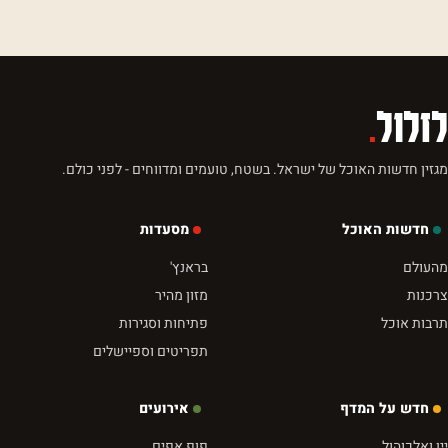
לזלול
.
מגזין חדשות האוכל של ישראל. בשטח, טועמים ומדווחים - לפני כולם.
חדשות האוכל
מסעדות
מהעולם
בראנץ'
צרכנות
מזון מהיר
תרבות אוכל
פתיחות וסגירות
תפריטים וספיישלים
חדש על המדף
אירועים
יין ואלכוהול
פופ אפים