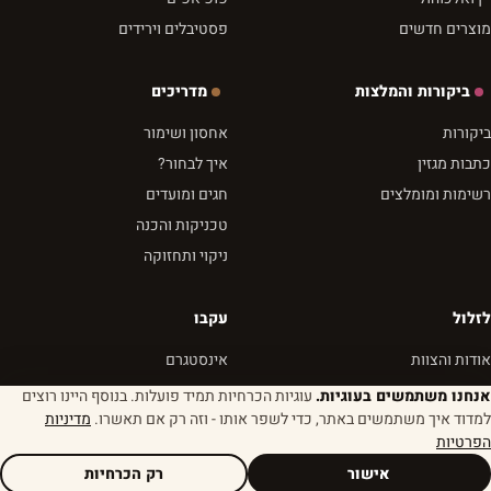
מוצרים חדשים
פסטיבלים וירידים
ביקורות והמלצות
מדריכים
ביקורות
אחסון ושימור
כתבות מגזין
איך לבחור?
רשימות ומומלצים
חגים ומועדים
טכניקות והכנה
ניקוי ותחזוקה
לזלול
עקבו
אודות והצוות
אינסטגרם
צרו קשר
פייסבוק
אנחנו משתמשים בעוגיות.
עוגיות הכרחיות תמיד פועלות. בנוסף היינו רוצים
למדוד איך משתמשים באתר, כדי לשפר אותו - וזה רק אם תאשרו.
מדיניות
הצהרת אתיקה
יוטיוב
הפרטיות
פרטיות ותנאים
RSS
אישור
רק הכרחיות