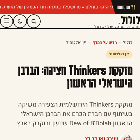
מרושפלד בנתניה ועד הכמהין של מושיק רוט: תפר
חם מהתנור
לזלול
.
☰
חדשות האוכל של ישראל
לזלול
»
חדש על המדף
»
יין ואלכוהול
יין ואלכוהול
מזקקת Thinkers מציגה: הברבן
הישראלי הראשון
מזקקת Thinkers הירושלמית הצעירה משיקה
בשיתוף עם חברת הכרם את הברבן הישראלי
הראשון Dew of B’Dolah שיושן ובוקבק בארץ
שירה ואן דר כץ