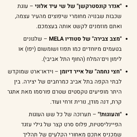
"אנדר קונסטרקשן" של שי עיד אלוני
– עוגת
שכבות שבנויה מחומרי שיפוצים מהעיר עצמה,
ואתם מוזמנים לקשט אותה בעצמכם.
"מצב צבירה" של סטודיו MELA
– שלגונים
בטעמים מיוחדים כמו תפוז ושומשום (יפו) או
לימון וים־המלח (החוף התל אביבי).
"חצי נחמה" של אייר דיומן
– וידאו־ארט שמוקדש
לבתי הקפה בתל אביב כמרחבים של יצירה. בין
היתר מופיעים טקסטים שטרם פורסמו מאת אתגר
קרת, דנה מודן, נורית זרחי ועוד.
"והעוגות!"
– תערוכה של כל שש העוגות
הפיינליסטיות, פלוס סרט קצר של גילי עזגד
שמכניס אתכם מאחורי הקלעים של תהליך