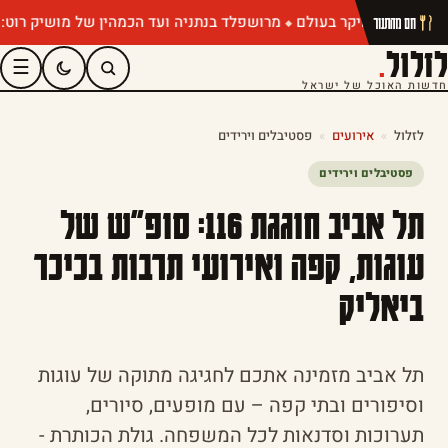
מרושפלד בנתניה ועד הכמהין של מושיק רוט: תפריטי ק
חם מהתנור
לזלול
.
☰
חדשות האוכל של ישראל
לזלול
»
אירועים
»
פסטיבלים וירידים
פסטיבלים וירידים
תל אביב חוגגת 116: סופ"ש של
עוגות, קפה ואירועי תרבות בכיכר
ביאליק
תל אביב מזמינה אתכם לחגיגה מתוקה של עוגות
וסיפורים ובתי קפה – עם מופעים, סיורים,
תערוכות וסדנאות לכל המשפחה. גולת הכותרת -