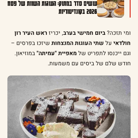
עושים סדר במתוק: העוגות השוות של פסח
2026 בקונדיטוריות
ומי תזכה?
ביום חמישי בערב
, יכריז
ראש העיר רון
חולדאי
על
שתי העוגות המנצחות
שיזכו בפרסים –
וגם ייכנסו לתפריט של
מאפיית "עמיתה"
במוזיאון.
חודש שלם של ביסים עם משמעות.