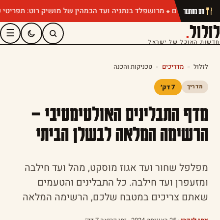
מרושפלד בנתניה ועד הכמהין של מושיק רוט: תפריטי קיץ שחייבים
חם מהתנור
לזלול
.
☰
חדשות האוכל של ישראל
לזלול
»
מדריכים
»
טכניקות והכנה
7 דק׳
מדריך
מדף התבלינים האולטימטיבי –
הרשימה המלאה לבשלן הביתי
מפלפל שחור ועד אגוז מוסקט, מהל ועד חילבה
ומזעפרן ועד חילבה. כל התבלינים והטעמים
שאתם צריכים במטבח שלכם, הרשימה המלאה