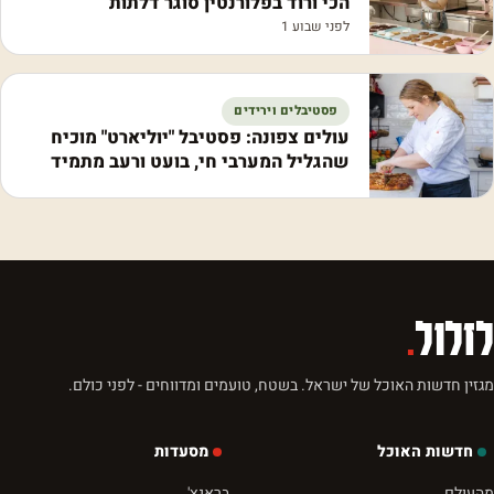
הכי ורוד בפלורנטין סוגר דלתות
לפני שבוע 1
פסטיבלים וירידים
עולים צפונה: פסטיבל "יוליארט" מוכיח
שהגליל המערבי חי, בועט ורעב מתמיד
לזלול
.
מגזין חדשות האוכל של ישראל. בשטח, טועמים ומדווחים - לפני כולם.
חדשות האוכל
מסעדות
מהעולם
בראנץ'