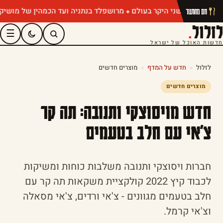
מרושפלד בנתניה ועד הכמהין של מושיק רוט: 
חם מהתנור
לזלול
.
☰
חדשות האוכל של ישראל
לזלול
»
חדש על המדף
»
מוצרים חדשים
מוצרים חדשים
חדש מויסוצקי ותנובה: תה קר
צ'אי עם חלב בטעמים
חברות ויסוצקי ותנובה משלבות כוחות ומשיקות
לכבוד קיץ 2022 קולקציית משקאות תה קר עם
חלב בטעמים מגוונים - צ'אי ורדים, צ'אי מסאלה
וצ'אי קרמל.