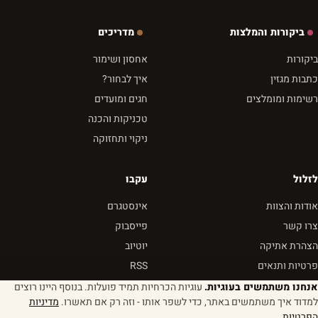
ביקורות והמלצות
מדריכים
ביקורות
אחסון ושימור
כתבות מגזין
איך לבחור?
רשימות ומומלצים
חגים ומועדים
טכניקות והכנה
ניקוי ותחזוקה
לזלול
עקבו
אודות והצוות
אינסטגרם
צרו קשר
פייסבוק
הצהרת אתיקה
יוטיוב
פרטיות ותנאים
RSS
אנחנו משתמשים בעוגיות.
עוגיות הכרחיות תמיד פועלות. בנוסף היינו רוצים
למדוד איך משתמשים באתר, כדי לשפר אותו - וזה רק אם תאשרו.
מדיניות
הפרטיות