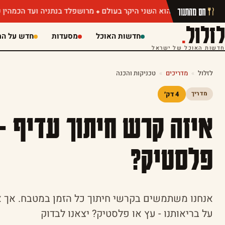
חם מהתנור
מרושפלד בנתניה ועד הכמהין של מושיק רו
לזלול
.
חדשות האוכל
מסעדות
חדש על המ
חדשות האוכל של ישראל
לזלול
»
מדריכים
»
טכניקות והכנה
4 דק׳
מדריך
איזה קרש חיתוך עדיף –
פלסטיק?
אנחנו משתמשים בקרשי חיתוך כל הזמן במטבח. אך אי
על בריאותנו - עץ או פלסטיק? יצאנו לבדוק