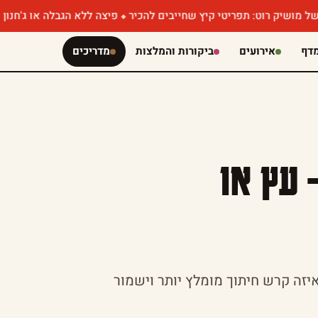
ט: תפריטי קיץ שחייבים להכיר
פיצה ללא הגבלה או ג'חנון עם קוויאר
דף
אירועים
ביקורות והמלצות
מדריכים
 עץ או
זה קרש חיתוך מומלץ יותר וישמור