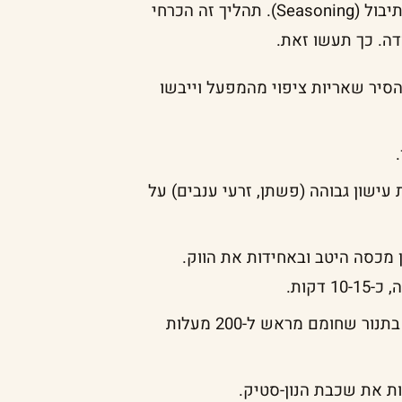
ווק דורש הכנה ראשונית בתהליך שנקרא בתרגום חופשי תיבול (Seasoning). תהליך זה הכרחי
דה. כך תעשו זאת.
הסיר שאריות ציפוי מהמפעל וייבשו
ישון גבוהה (פשתן, זרעי ענבים) על
 מכסה היטב ובאחידות את הווק.
קות.
אם הווק מתאים לתנור, ניתן במקום להניח אותו הפוך בתנור שחומם מראש ל-200 מעלות