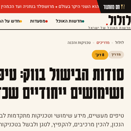
חם מהתנור
מרושפלד בנתניה ועד הכמהין של מושיק ר
לזלול
.
חדשות האוכל
מסעדות
חדש על המ
חדשות האוכל של ישראל
לזלול
»
מדריכים
»
טכניקות והכנה
8 דק׳
מדריך
סודות הבישול בווק: טיפ
ושימושים ייחודיים שכד
טיפים מעשיים, מידע שימושי וטכניקות מתקדמות לביש
הנכון, להכין מרכיבים, להקפיץ, לטגן ולבשל בטכניקות