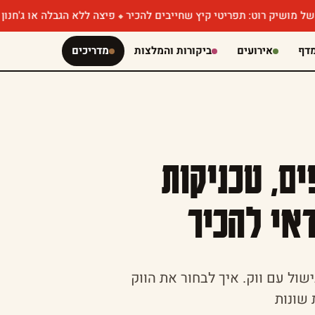
וט: תפריטי קיץ שחייבים להכיר
פיצה ללא הגבלה או ג'חנון עם קוויא
דף
אירועים
ביקורות והמלצות
מדריכים
ים, טכניקות
אי להכיר
ול עם ווק. איך לבחור את הווק
 שונות