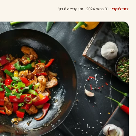
צחי לנקרי
·
31 במאי 2024
· זמן קריאה 8 דק׳