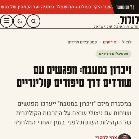
מרושפלד בנתניה ועד הכמהין של מושיק רוט
חם מהתנור
לזלול
.
☰
חדשות האוכל של ישראל
לזלול
»
אירועים
»
פסטיבלים וירידים
פסטיבלים וירידים
זיכרון במטבח: מפגשים עם
שורדים דרך סיפורים קולינריים
במסגרת מיזם "זיכרון במטבח" ייערכו מפגשים
ושיחות עם ניצולי שואה על התרבות הקולינרית
של הקהילות השונות לפני, בזמן ואחרי המלחמה
צחי לנקרי