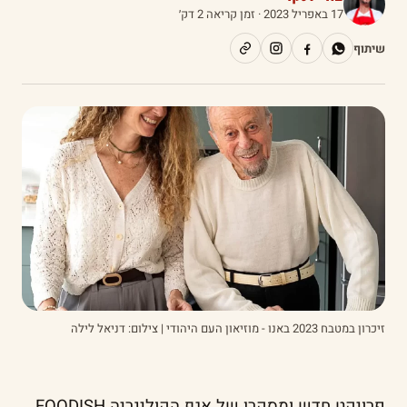
17 באפריל 2023
· זמן קריאה 2 דק׳
שיתוף
זיכרון במטבח 2023 באנו - מוזיאון העם היהודי | צילום: דניאל לילה
פרויקט חדש ומסקרן של אגף הקולינריה FOODISH