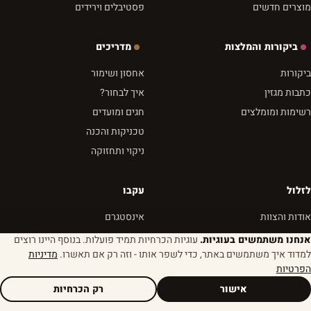
מוצרים חדשים
פסטיבלים וירידים
ביקורות והמלצות
מדריכים
ביקורות
אחסון ושימור
כתבות מגזין
איך לבחור?
רשימות ומומלצים
חגים ומועדים
טכניקות והכנה
ניקוי ותחזוקה
לזלול
עקבו
אודות והצוות
אינסטגרם
צרו קשר
פייסבוק
אנחנו משתמשים בעוגיות.
עוגיות הכרחיות תמיד פועלות. בנוסף היינו רוצים
למדוד איך משתמשים באתר, כדי לשפר אותו - וזה רק אם תאשרו.
מדיניות
הצהרת אתיקה
יוטיוב
הפרטיות
פרטיות ותנאים
RSS
אישור
רק הכרחיות