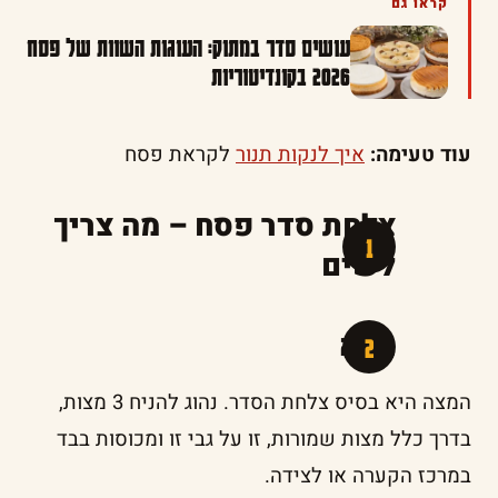
קראו גם
עושים סדר במתוק: העוגות השוות של פסח
2026 בקונדיטוריות
עוד טעימה:
איך לנקות תנור
לקראת פסח
צלחת סדר פסח – מה צריך
לשים
מצה
המצה היא בסיס צלחת הסדר. נהוג להניח 3 מצות,
בדרך כלל מצות שמורות, זו על גבי זו ומכוסות בבד
במרכז הקערה או לצידה.