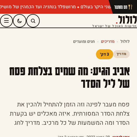
מרושפלד בנתניה ועד הכמהין של מושיק רוט: 
חם מהתנור
לזלול
.
☰
חדשות האוכל של ישראל
לזלול
»
מדריכים
»
חגים ומועדים
3 דק׳
מדריך
אביב הגיע: מה שמים בצלחת פסח
של ליל הסדר
פסח מעבר לפינה וזה הזמן להתחיל ולהכין את
צלחת הסדר המסורתית. איזה מאכלים יש בקערת
הסדר ומה המשמעות של כל מרכיב. מדריך לחג