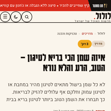
י קיץ שחייבים להכיר
פיצה ללא הגבלה או ג'חנון עם קוויאר? אירועי
חם מהתנור
לזלול
.
☰
חדשות האוכל של ישראל
לזלול
»
מדריכים
»
טכניקות והכנה
3 דק׳
מדריך
איזה שמן הכי בריא לטיגון –
הטוב, הרע והלא נורא
לא כל שמן בישול מתאים לטיגון מהיר במחבת או
לטיגון עמוק וחלקם אף עלולים להזיק לבריאות.
כך תבחרו את השמן הטוב ביותר לטיגון בריא בבית