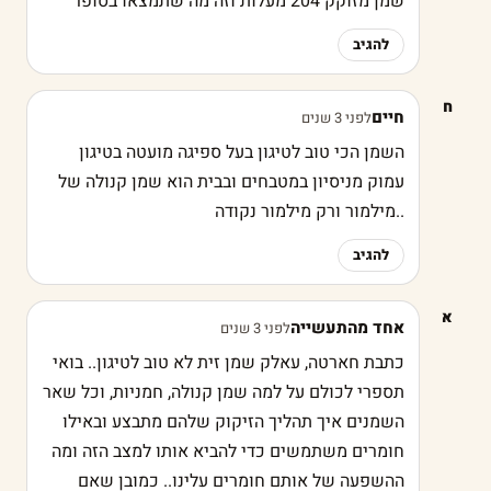
שמן מזוקק 204 מעלות וזה מה שתמצאו בסופר
להגיב
ח
חיים
לפני 3 שנים
השמן הכי טוב לטיגון בעל ספיגה מועטה בטיגון
עמוק מניסיון במטבחים ובבית הוא שמן קנולה של
..מילמור ורק מילמור נקודה
להגיב
א
אחד מהתעשייה
לפני 3 שנים
כתבת חארטה, עאלק שמן זית לא טוב לטיגון.. בואי
תספרי לכולם על למה שמן קנולה, חמניות, וכל שאר
השמנים איך תהליך הזיקוק שלהם מתבצע ובאילו
חומרים משתמשים כדי להביא אותו למצב הזה ומה
ההשפעה של אותם חומרים עלינו.. כמובן שאם