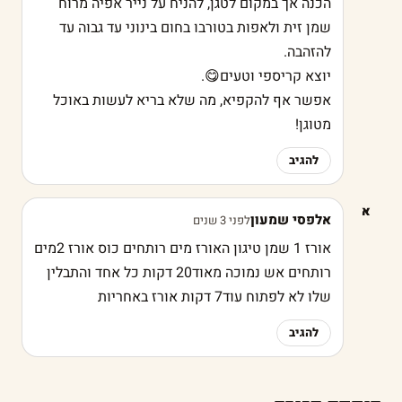
הכנה אך במקום לטגן, להניח על נייר אפיה מרוח
שמן זית ולאפות בטורבו בחום בינוני עד גבוה עד
להזהבה.
יוצא קריספי וטעים😋.
אפשר אף להקפיא, מה שלא בריא לעשות באוכל
מטוגן!
להגיב
א
אלפסי שמעון
לפני 3 שנים
אורז 1 שמן טיגון האורז מים רותחים כוס אורז 2מים
רותחים אש נמוכה מאוד20 דקות כל אחד והתבלין
שלו לא לפתוח עוד7 דקות אורז באחריות
להגיב