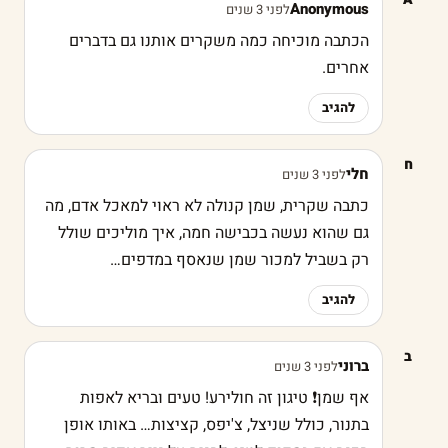
Anonymous
לפני 3 שנים
הכתבה מוכיחה כמה משקרים אותנו גם בדברים
אחרים.
להגיב
ח
חלי
לפני 3 שנים
כתבה שקרית, שמן קנולה לא ראוי למאכל אדם, מה
גם שהוא נעשה בכבישה חמה, איך מוליכים שולל
רק בשביל למכור שמן שנאסף במדפים…
להגיב
ב
ברוני
לפני 3 שנים
אף שמן❗ טיגון זה חולירע! טעים ובריא לאפות
בתנור, כולל שניצל, צ'יפס, קציצות… באותו אופן