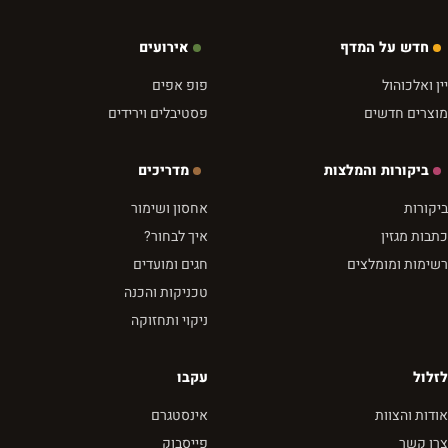
חדש על המדף
אירועים
יין ואלכוהול
פופ אפים
מוצרים חדשים
פסטיבלים וירידים
ביקורות והמלצות
מדריכים
ביקורות
אחסון ושימור
כתבות מגזין
איך לבחור?
רשימות ומומלצים
חגים ומועדים
טכניקות והכנה
ניקוי ותחזוקה
לזלול
עקבו
אודות והצוות
אינסטגרם
צרו קשר
פייסבוק