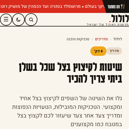
מרושפלד בנתניה ועד הכמהין של מושיק רוט: תפריטי
חם מהתנור
לזלול
.
☰
חדשות האוכל של ישראל
לזלול
»
מדריכים
»
טכניקות והכנה
4 דק׳
מדריך
שיטות לקיצוץ בצל שכל בשלן
ביתי צריך להכיר
גלו את השיטה של השפים לקיצוץ בצל אחיד
ומקצועי. הטכניקות המובילות, הטעויות הנפוצות
ומדריך צעד אחר צעד שיעזור לכם לקצוץ בצל
במטבח כמו מקצוענים