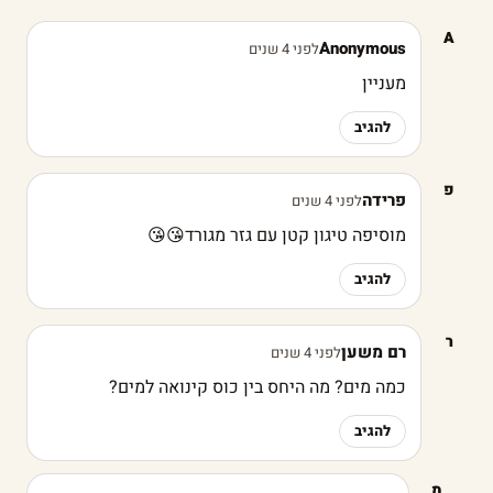
A
Anonymous
לפני 4 שנים
מעניין
להגיב
פ
פרידה
לפני 4 שנים
מוסיפה טיגון קטן עם גזר מגורד😘😘
להגיב
ר
רם משען
לפני 4 שנים
כמה מים? מה היחס בין כוס קינואה למים?
להגיב
מ