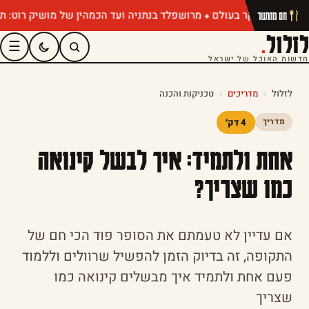
מרושפלד בנתניה ועד הכמהין של מושיק רוט: תפריטי קי
חם מהתנור
לזלול
.
☰
חדשות האוכל של ישראל
לזלול
»
מדריכים
»
טכניקות והכנה
4 דק׳
מדריך
אחת ולתמיד: איך לבשל קינואה
כמו שצריך?
אם עדיין לא טעמתם את הסופר פוד הכי חם של
התקופה, זה בדיוק הזמן להפשיל שרוולים וללמוד
פעם אחת ולתמיד איך מבשלים קינואה כמו
שצריך