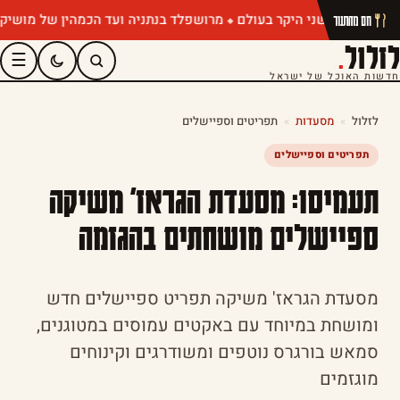
מרושפלד בנתניה ועד הכמהין של מושיק רוט: תפ
חם מהתנור
לזלול
.
☰
חדשות האוכל של ישראל
לזלול
»
מסעדות
»
תפריטים וספיישלים
תפריטים וספיישלים
תעמיסו: מסעדת הגראז' משיקה
ספיישלים מושחתים בהגזמה
מסעדת הגראז' משיקה תפריט ספיישלים חדש
ומושחת במיוחד עם באקטים עמוסים במטוגנים,
סמאש בורגרס נוטפים ומשודרגים וקינוחים
מוגזמים