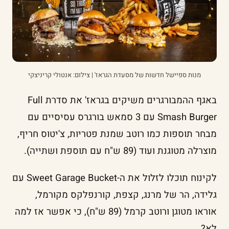
מנות ספיישל חדשות של מסעדת הגראז' | צילום: אנטולי קריניצקי
באגף ההמבורגרים משיקים בגראז' את סדרת Full
Smash Burger עם 3 סמאש בורגרס עסיסיים עם
מבחר תוספות כמו רוטב שמנת פטריות, צ'יטוס חריף,
מוצרלה מטוגנת ועוד (89 ש"ח עם תוספת ושתייה).
לקינוח תוכלו לזלול את ה-Sweet Garage Bucket עם
גלידה, הר של מרנג, קצפת, קורנפלקס מקורמל,
אוראו מטוגן ורוטב קרמל (89 ש"ח), כי אפשר אז למה
לא?