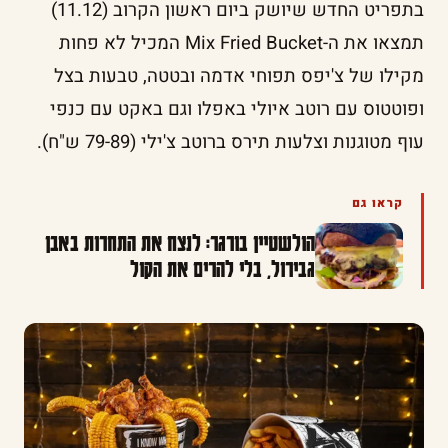
בתפריט החדש שיושק ביום ראשון הקרוב (11.12)
תמצאו את ה-Mix Fried Bucket המכיל לא פחות
מקילו של צ'יפס תפוחי אדמה ובטטה, טבעות בצל
ופוטטוס עם רוטב איולי באפלו וגם באקט עם כנפי
עוף מטוגנות וצלעות תירס ברוטב צ'ילי (79-89 ש"ח).
קראו גם
הולשטיין בורגר: לנצח את התחרות באבן
גבירול, בלי להרים את הקול