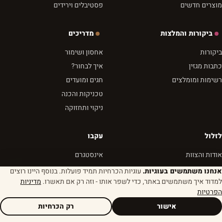
מוצרים חדשים
פסטיבלים וירידים
ביקורות והמלצות
מדריכים
ביקורות
אחסון ושימור
כתבות מגזין
איך לבחור?
רשימות ומומלצים
חגים ומועדים
טכניקות והכנה
ניקוי ותחזוקה
לזלול
עקבו
אודות והצוות
אינסטגרם
צרו קשר
פייסבוק
אנחנו משתמשים בעוגיות.
עוגיות הכרחיות תמיד פועלות. בנוסף היינו רוצים
למדוד איך משתמשים באתר, כדי לשפר אותו - וזה רק אם תאשרו.
מדיניות
הצהרת אתיקה
יוטיוב
הפרטיות
פרטיות ותנאים
RSS
אישור
רק הכרחיות