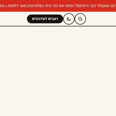
כבר ניסיתם? הפופ-אפ הכי ורוד בפלורנטין סוגר דלתות
במבה מאנצ' ח
רעבים לעדכונים