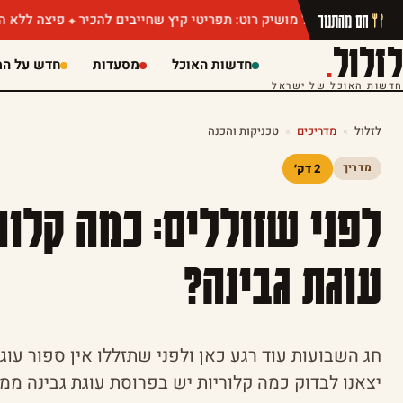
חם מהתנור
ין של מושיק רוט: תפריטי קיץ שחייבים להכיר
פיצה ללא הגבלה או ג'
לזלול
.
חדשות האוכל
מסעדות
חדש על המ
חדשות האוכל של ישראל
לזלול
»
מדריכים
»
טכניקות והכנה
2 דק׳
מדריך
לפני שזוללים: כמה קלו
עוגת גבינה?
חג השבועות עוד רגע כאן ולפני שתזללו אין ספור עו
יצאנו לבדוק כמה קלוריות יש בפרוסת עוגת גבינה ממ