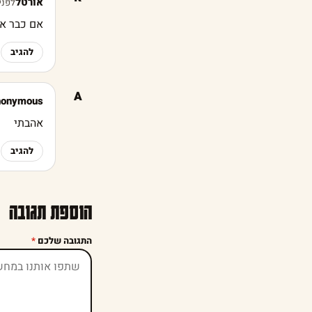
אורטל
לפני 3 שנ
אם כבר או
להגיב
A
nonymous
אהבתי
להגיב
הוספת תגובה
התגובה שלכם
*