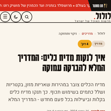
מרושפלד בנתניה ועד הכמהין של מושיק רוט: תפריטי קי
חם מהתנור
לזלול
.
☰
חדשות האוכל של ישראל
לזלול
»
מדריכים
»
ניקוי ותחזוקה
4 דק׳
מדריך
איך לנקות מדיח כלים: המדריך
המלא להברקה עמוקה
מדיח הכלים צובר במהירות שאריות מזון, בקטריות
ושלל כתמים בשימוש תכוף. כך תנקו מדיח כלים
בקלות וביעילות בכל פעם מחדש - המדריך המלא