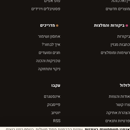
יין ואלכוהול
פופ אפים
מוצרים חדשים
פסטיבלים וירידים
ביקורות והמלצות
מדריכים
ביקורות
אחסון ושימור
כתבות מגזין
איך לבחור?
רשימות ומומלצים
חגים ומועדים
טכניקות והכנה
ניקוי ותחזוקה
לזלול
עקבו
אודות והצוות
אינסטגרם
צרו קשר
פייסבוק
הצהרת אתיקה
יוטיוב
פרטיות ותנאים
RSS
אנחנו משתמשים בעוגיות.
עוגיות הכרחיות תמיד פועלות. בנוסף היינו רוצים