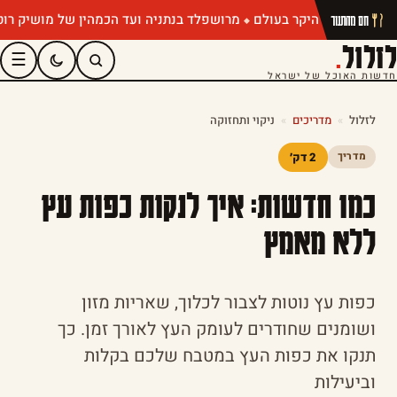
מרושפלד בנתניה ועד הכמהין של מושיק רוט: תפר
חם מהתנור
לזלול
.
☰
חדשות האוכל של ישראל
לזלול
»
מדריכים
»
ניקוי ותחזוקה
2 דק׳
מדריך
כמו חדשות: איך לנקות כפות עץ
ללא מאמץ
כפות עץ נוטות לצבור לכלוך, שאריות מזון
ושומנים שחודרים לעומק העץ לאורך זמן. כך
תנקו את כפות העץ במטבח שלכם בקלות
וביעילות