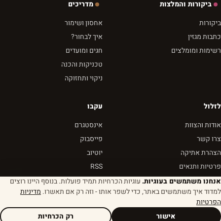
ביקורות והמלצות
מדריכים
ביקורות
אחסון ושימור
כתבות מגזין
איך לבחור?
רשימות ומומלצים
חגים ומועדים
טכניקות והכנה
ניקוי ותחזוקה
לזלול
עקבו
אודות והצוות
אינסטגרם
צרו קשר
פייסבוק
הצהרת אתיקה
יוטיוב
פרטיות ותנאים
RSS
אנחנו משתמשים בעוגיות.
עוגיות הכרחיות תמיד פועלות. בנוסף היינו רוצים
למדוד איך משתמשים באתר, כדי לשפר אותו - וזה רק אם תאשרו.
מדיניות
הפרטיות
© 2026 לזלול - מגזין שבא לאכול
הגדרות עוגיות
נבנה מהר. נטען מהר. טעים תמיד.
אישור
רק הכרחיות