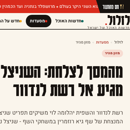
חם מהתנור
מרושפלד בנתניה ועד הכמהין של מושיק ר
לזלול
.
חדשות האוכל
מסעדות
חדש על המ
חדשות האוכל של ישראל
לזלול
»
מסעדות
»
מזון מהיר
מזון מהיר
מהמסך לצלחת: השניצל
מגיע אל רשת לנדוור
רשת לנדוור והשפית יהלומה לוי משיקים תפריט שניצ
המנצחת של שף גיא רוזמרין במשחקי השף - שניצל 