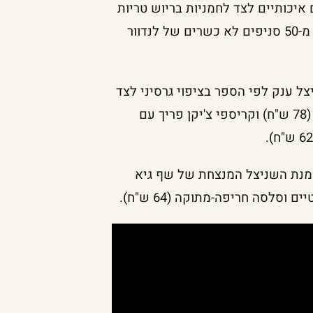
חומרי גלם איכותיים לצד לחמניות בריוש טריות
מהמאפייה ורטבי סלסה מיוחדים. התפריט יוגש בלמעלה מ-50 סניפים לא כשרים של לנדוור
ל ענק לפי הספר בציפוי גרסיני לצד
פירה (72 ש"ח); שניצל שייטל דק בציפוי פריך לצד פירה (78 ש"ח) וקריספי צ'יקן פריך עם
מנת השניצל המנצחת של שף גיא
סלסה חריפה-מתוקה (64 ש"ח).