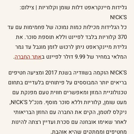
גלידות מיינקראפט דלות שומן וקלוריות | צילום:
N!CK'S
כל הגלידות מכילות כמות נמוכה של פחמימות עם עד
370 קלוריות בלבד לפיינט וללא תוספת סוכר. את
גלידת מיינקראפט ניתן לרכוש לזמן מוגבל עד גמר
המלאי במחיר של 9.99 דולר לפיינט ב
אתר החברה
.
N!CK'S הוקמה בשוודיה בשנת 2017 ומציעה חטיפים
בריאים יותר המבוססים על פיתוחים בלעדיים בתחום
טכנולוגיית המזון ומאפשרים חווית טעם מפנקת עם
מעט שומן, קלוריות וללא סוכר מוסף. מנכ"ל N!CK'S,
ניקלס לוטמן, הקים את החברה עם החזון הבריאותי
לאחר שאימו אובחנה עם סכרת ועדיין רצתה להינות
מחטיפים וממתקים שהיא אוהבת.