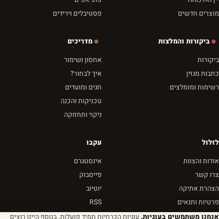
מוצרים חדשים
פסטיבלים וירידים
ביקורות והמלצות
מדריכים
ביקורות
אחסון ושימור
כתבות מגזין
איך לבחור?
רשימות ומומלצים
חגים ומועדים
טכניקות והכנה
ניקוי ותחזוקה
לזלול
עקבו
אודות והצוות
אינסטגרם
צרו קשר
פייסבוק
הצהרת אתיקה
יוטיוב
פרטיות ותנאים
RSS
אנחנו משתמשים בעוגיות.
עוגיות הכרחיות תמיד פועלות. בנוסף היינו רוצים