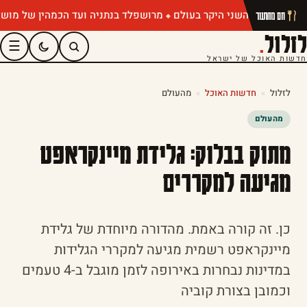
מרושפלד בנתניה ועד הכמהין של מושיק רו
חם מהתנור
לזלול
.
☰
חדשות האוכל של ישראל
לזלול
»
חדשות האוכל
»
מהעולם
מהעולם
מתוק בבלוק: גלידת מיינקראפט
מגיעה למקררים
כן. זה קורה באמת. מהדורה מיוחדת של גלידת
מיינקראפט רשמית מגיעה למקררי הגלידות
במדינות נבחרות באירופה לזמן מוגבל ב-4 טעמים
וכמובן בצורת קוביה