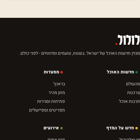
לזלול
.
מגזין חדשות האוכל של ישראל. בשטח, טועמים ומדווחים - לפני כולם.
חדשות האוכל
מסעדות
מהעולם
בראנץ'
צרכנות
מזון מהיר
תרבות אוכל
פתיחות וסגירות
תפריטים וספיישלים
חדש על המדף
אירועים
יין ואלכוהול
פופ אפים