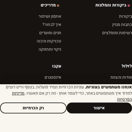
ביקורות והמלצות
מדריכים
ביקורות
אחסון ושימור
כתבות מגזין
איך לבחור?
רשימות ומומלצים
חגים ומועדים
טכניקות והכנה
ניקוי ותחזוקה
לזלול
עקבו
אודות והצוות
אינסטגרם
צרו קשר
פייסבוק
אנחנו משתמשים בעוגיות.
עוגיות הכרחיות תמיד פועלות. בנוסף היינו רוצים
למדוד איך משתמשים באתר, כדי לשפר אותו - וזה רק אם תאשרו.
מדיניות
הצהרת אתיקה
יוטיוב
הפרטיות
פרטיות ותנאים
RSS
אישור
רק הכרחיות
© 2026 לזלול - מגזין שבא לאכול
הגדרות עוגיות
נבנה מהר. נטען מהר. טעים תמיד.