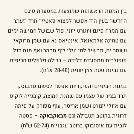
בין המנות הראשונות שמוצעות במסעדת פיגם
החדשה בעין הוד אפשר למצוא פאטייר תרד וזעתר
עם ממרח פיגם ויוגורט יווני, פול שבושל חמישה ימים
עם טחינה אלמאנאל, אינטיאס נא עם שמן מרוקאי
ושומר ים, תבשיל לחי ועלי לוף מההר ואף מנת דגל
פופולרית ממסעדת דלידה – ברולה פלפלים חריפים
עם גבינת פטה צאן יוונית (28-48 ש"ח).
במנות הביניים והעיקריות אפשר לטעום סמבוסק
תרד בציר של עצמו עם שמנת חמוצה, קובנייה לוקוס
עם איולי יוגורט ושמן אריסה, עוף מפורק על פיתה
דרוזית בקוטב תטבילה וגם
מבאקבאקה
– פסטה
לובית עם אוסובוקו ברוטב עגבניות (52-74 ש"ח).