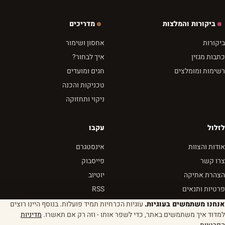
ביקורות והמלצות
מדריכים
ביקורות
אחסון ושימור
כתבות מגזין
איך לבחור?
רשימות ומומלצים
חגים ומועדים
טכניקות והכנה
ניקוי ותחזוקה
לזלול
עקבו
אודות והצוות
אינסטגרם
צרו קשר
פייסבוק
הצהרת אתיקה
יוטיוב
פרטיות ותנאים
RSS
אנחנו משתמשים בעוגיות.
עוגיות הכרחיות תמיד פועלות. בנוסף היינו רוצים
למדוד איך משתמשים באתר, כדי לשפר אותו - וזה רק אם תאשרו.
מדיניות