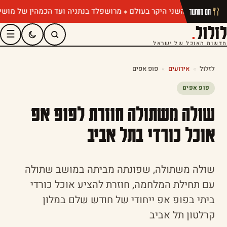
מרושפלד בנתניה ועד הכמהין של מושיק רוט:
חם מהתנור
לזלול
.
☰
חדשות האוכל של ישראל
לזלול
»
אירועים
»
פופ אפים
פופ אפים
שולה משתולה חוזרת לפופ אפ
אוכל כורדי בתל אביב
שולה משתולה, שפונתה מביתה במושב שתולה
עם תחילת המלחמה, חוזרת להציע אוכל כורדי
ביתי בפופ אפ ייחודי של חודש שלם במלון
קרלטון תל אביב