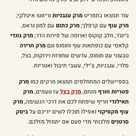
עוד תמצאו בתפריט
מרק עגבניות
וריזוטו איטלקי;
מרק עוף
עם קרפלך;
מרק כתום
עם למון גראס,
ג׳ינג׳ר, חלב קוקוס וארומה של פירות הדר;
מרק גונדי
קלאסי עם כופתאות עוף וחומוס וגם
מרק חרירה
טבעוני עם חומוס, עדשים שחורות וירוקות, בצל,
סלרי, עגבניות, צ'ילי, עשבי תיבול ואטריות.
בספיישלים המתחלפים תמצאו מרקים כמו
מרק
פטריות חורף
מנחם,
מרק בצל
עז טעמים,
מרק
תאילנדי
חריף שיפתח לכם את דרכי הנשימה,
מרק
עוף מקסיקני
ואפילו תוכלו לשים ידיכם על
ביסק
סרטנים
מלכותי מדי פעם אם יתמזל מזלכם.