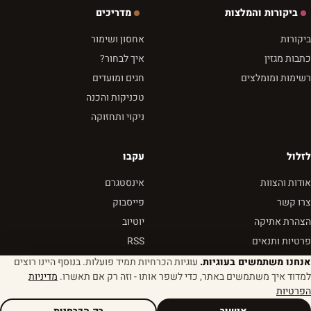
ביקורות והמלצות
מדריכים
ביקורות
אחסון ושימור
כתבות מגזין
איך לבחור?
רשימות ומומלצים
חגים ומועדים
טכניקות והכנה
ניקוי ותחזוקה
לזלול
עקבו
אודות והצוות
אינסטגרם
צרו קשר
פייסבוק
הצהרת אתיקה
יוטיוב
פרטיות ותנאים
RSS
אנחנו משתמשים בעוגיות.
עוגיות הכרחיות תמיד פועלות. בנוסף היינו רוצים
למדוד איך משתמשים באתר, כדי לשפר אותו - וזה רק אם תאשרו.
מדיניות
הפרטיות
© 2026 לזלול - מגזין שבא לאכול
הגדרות עוגיות
נבנה מהר. נטען מהר. טעים תמיד.