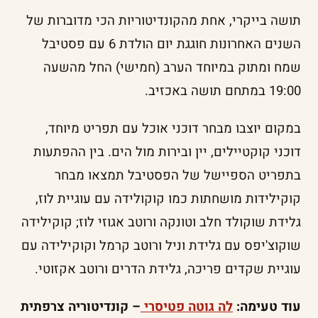
תושה בייקרי, אחת מהקונדיטוריות הכי מדוברות של
השנים האחרונות חוגגת יום הולדת 6 עם פסטיבל
שמח ומתוק במיוחד הערב (חמישי) החל מהשעה
19:00 במתחם תושה באכזיב.
במקום יוצבו מבחר דוכני אוכל עם תפריט מיוחד,
דוכני קוקטיילים, יין ובירות מול הים. בין ההפתעות
בתפריט הספיישל של הפסטיבל תמצאו מבחר
קוקילידות מושחתות כמו קוקולידה עם עוגיית לוז,
גלידת שוקולד חלב וטונקה ורוטב אגוזי לוז; קוקילידה
שוקוצ'יפס עם גלידת וניל ורוטב קרמל וקוקילידה עם
עוגיית שקדים פריכה, גלידת הדרים ורוטב אקזוטי.
עוד טעימה:
לה גוטה פטיסרי
– קונדיטוריה צרפתית