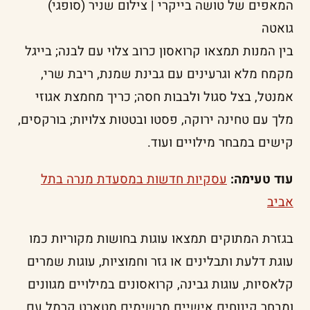
המאפים של טושה בייקרי | צילום שניר (סופגי)
גואטה
בין המנות תמצאו קרואסון כרוב צלוי עם לבנה; בייגל
מקמח מלא וגרעינים עם גבינת שמנת, ריבת שרי,
אמנטל, בצל סגול ולבבות חסה; כריך מחמצת אגוזי
מלך עם טחינה ירוקה, פסטו ובטטות צלויות; בורקסים,
קישים במבחר מילויים ועוד.
עוד טעימה:
עסקיות חדשות במסעדת מנרה בתל
אביב
בגזרת המתוקים תמצאו עוגות בחושות מקוריות כמו
עוגת דלעת ותבלינים או גזר וחמוציות, עוגות שמרים
קלאסיות, עוגות גבינה, קרואסונים במילויים מגוונים
ומבחר קינוחים אישיים מרשימים מטארט קרמל עם