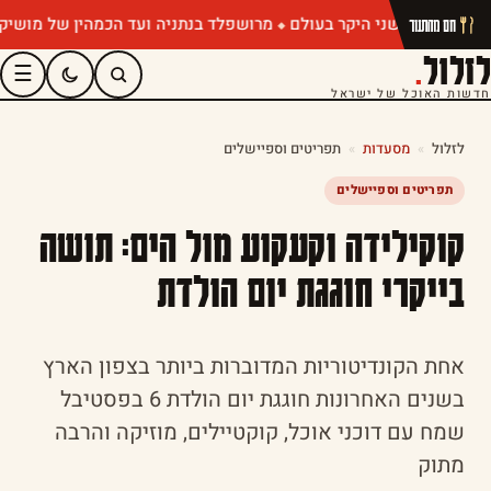
מרושפלד בנתניה ועד הכמהין של מושיק רוט: 
חם מהתנור
לזלול
.
☰
חדשות האוכל של ישראל
לזלול
»
מסעדות
»
תפריטים וספיישלים
תפריטים וספיישלים
קוקילידה וקעקוע מול הים: תושה
בייקרי חוגגת יום הולדת
אחת הקונדיטוריות המדוברות ביותר בצפון הארץ
בשנים האחרונות חוגגת יום הולדת 6 בפסטיבל
שמח עם דוכני אוכל, קוקטיילים, מוזיקה והרבה
מתוק